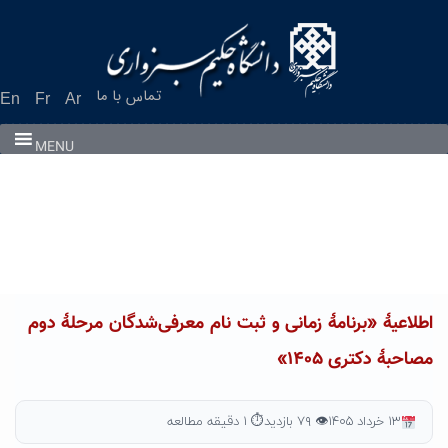
Ski
t
conten
تماس با ما
En
Fr
Ar
MENU
اطلاعیۀ «برنامۀ زمانی و ثبت نام معرفی‌شدگان مرحلۀ دوم
مصاحبۀ دکتری ۱۴۰۵»
۱۳ خرداد ۱۴۰۵
👁 ۷۹ بازدید
⏱ ۱ دقیقه مطالعه