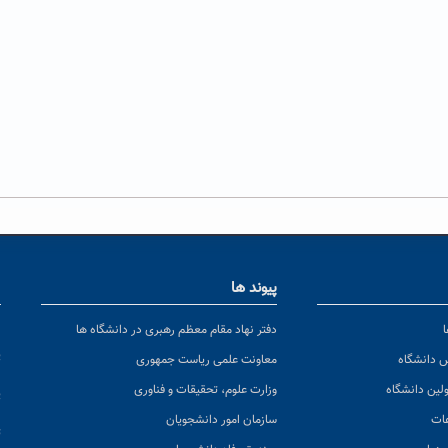
پیوند ها
ا
ن
دفتر نهاد مقام معظم رهبری در دانشگاه ها
پ
س دانشگاه
معاونت علمی ریاست جمهوری
ولین دانشگاه
وزارت علوم، تحقیقات و فناوری
پ
عات
سازمان امور دانشجویان
ت