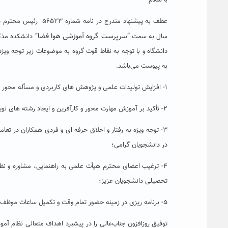
با سلام
عطف به پیشنهاد مندر
“
سرپرست گروه آموزشی هوا فضا
”
سال به سمت
دانشکده مذکو
دانشگاه و با توجه به نقاط قوت گروه به موضوعات زیر توجه ویژه 
به پیوست می‌باشد.
۱- افزایش تولیدات علمی و پژوهش های کاربردی و مسأله محور درآمدزای گروه آموزشی مبتنی بر توان اعضای محترم هیأت علمی و دانشجویان گرامی؛
۲- تأکید بر آموزش مهارت محور و کارآفرین و ایجاد رشته های نوین نیازمحور با همکاری سایر گروه های آموزشی دانشکده؛
۳- توجه ویژه به رفتار و اخلاق حرفه ای و فردی همکاران در تعام
در دانشجویان گرامی؛
۴- ترغیب اعضای محترم هیأت علمی به راهنمایی، مشاوره و ن
تحصیلی دانشجویان عزیز؛
۵- برنامه ریزی در زمینه حضور تمام وقت و تکمیل ساعات موظف آموزشی، پژوهشی و فرهنگی- تربیتی اعضای محترم هیات علمی و توزیع آن در طول هفته؛
توفیق روزافزون جناب‌عالی را در پیشبرد اهداف متعالی نظام آمو