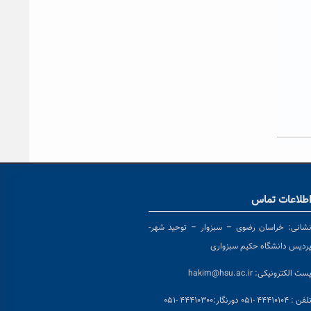
طلاعات تماس
شانی:
خراسان رضوی – سبزوار – توحید شهر-
ردیس دانشگاه حکیم سبزواری
ست الکترونیکی:
hakim@hsu.ac.ir
لفن : ۴۴۴۱۰۱۰۴ -۰۵۱
دورنگار:۴۴۴۱۰۳۰۰ -۰۵۱