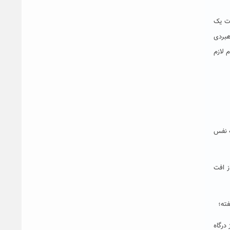
 مدت یک
هبردی
 لازم
ه نفس
ز افت
درگاه