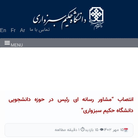
Ski
t
conten
تماس با ما
En
Fr
Ar
MENU
انتصاب “مشاور رسانه ای رئیس در حوزه دانشجویی
دانشگاه حکیم سبزواری”
۱۵ مهر ۱۴۰۲
👁 ۱۵ بازدید
⏱ ۱ دقیقه مطالعه