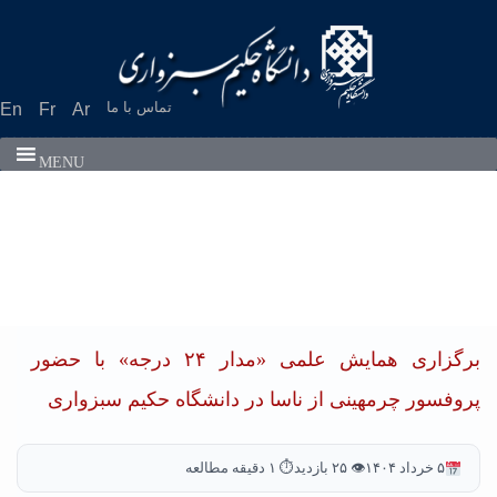
تماس با ما
En
Fr
Ar
MENU
برگزاری همایش علمی «مدار ۲۴ درجه» با حضور
پروفسور چرمهینی از ناسا در دانشگاه حکیم سبزواری
۵ خرداد ۱۴۰۴
👁 ۲۵ بازدید
⏱ ۱ دقیقه مطالعه