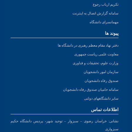
تکریم ارباب رجوع
سامانه گزارش اتصال به اینترنت
مهمانسرای دانشگاه
پیوند ها
دفتر نهاد مقام معظم رهبری در دانشگاه ها
معاونت علمی ریاست جمهوری
وزارت علوم، تحقیقات و فناوری
سازمان امور دانشجویان
صندوق رفاه دانشجویان
سامانه حامیان صندوق رفاه دانشجویان
سایر دانشگاههای دولتی
اطلاعات تماس
نشانی:
خراسان رضوی – سبزوار – توحید شهر- پردیس دانشگاه حکیم
سبزواری