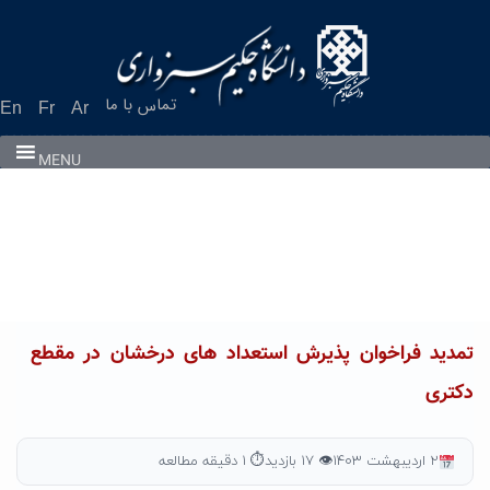
Ski
t
conten
تماس با ما
En
Fr
Ar
MENU
تمدید فراخوان پذیرش استعداد های درخشان در مقطع
دکتری
۲ اردیبهشت ۱۴۰۳
👁 ۱۷ بازدید
⏱ ۱ دقیقه مطالعه