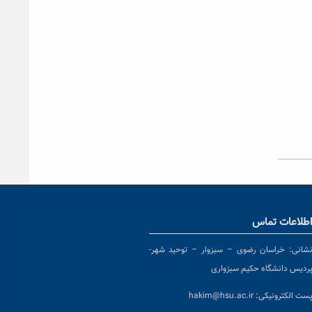
طلاعات تماس
شانی:
خراسان رضوی – سبزوار – توحید شهر-
ردیس دانشگاه حکیم سبزواری
ست الکترونیکی:
hakim@hsu.ac.ir