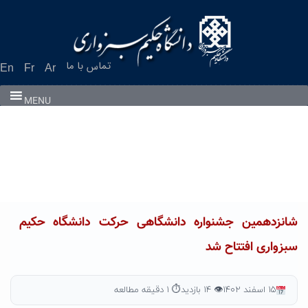
Ski
t
conten
تماس با ما
En
Fr
Ar
MENU
شانزدهمین جشنواره دانشگاهی حرکت دانشگاه حکیم
سبزواری افتتاح شد
۱۵ اسفند ۱۴۰۲
👁 ۱۴ بازدید
⏱ ۱ دقیقه مطالعه