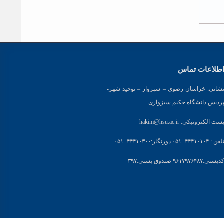
طلاعات تماس
شانی:
خراسان رضوی – سبزوار – توحید شهر-
ردیس دانشگاه حکیم سبزواری
ست الکترونیکی:
hakim@hsu.ac.ir
لفن : ۴۴۴۱۰۱۰۴ -۰۵۱
دورنگار:۴۴۴۱۰۳۰۰ -۰۵۱
د
پستی:۹۶۱۷۹۷۶۴۸۷ صندوق پستی:۳۹۷