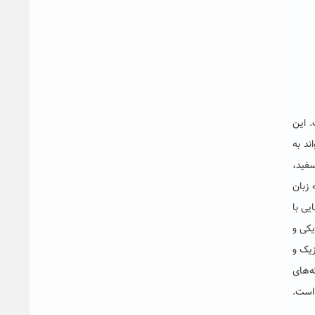
. این
ند به
سفید،
 زبان
یی با
یکی و
زیک و
ه‌های
 مفید باشد. قسمت اول کتاب نسخه زبان اصلی، به بررسی اصول فیزیک و شیمی پلاسما می‌پردازد که شامل فصل‌های ١ تا ۶ است.