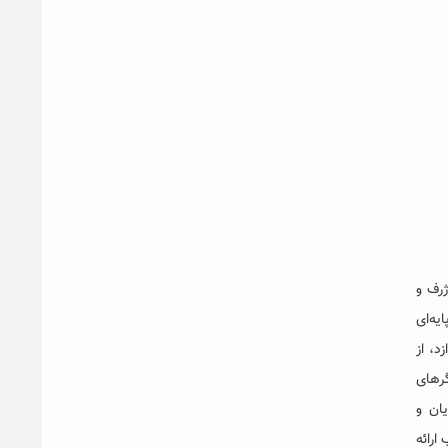
رف و
یه‌ای
د، از
رهای
یان و
ارائه