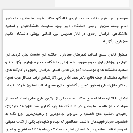
سومین دوره طرح مکتب حبیب ( ترویج کنندگان مکتب شهید سلیمانی) با حضور
امام جمعه سبزوار، رئیس دانشگاه، دبیر جبهه مقاومت دانشگاهیان و اساتید
دانشگاهی خراسان رضوی در تالار همایش بین المللی بیهقی دانشگاه حکیم
سبزواری برگزار شد
.
مسئول کانون بسیج اساتید شهرستان سبزوار در حاشیه این نشست بیان کردند: این
طرح در روزهای اول و دوم شهریور با میزبانی دانشگاه حکیم سبزواری برگزار شد و
اساتید دانشگاه ها و موسسات آموزش عالی استان خراسان رضوی در کارگاه های
اساتید مختلف از جمله آقای دکتر سعد الله زارعی (کارشناس ارشد مسائل غرب آسیا)
و دکتر جلال امینی (معاون تبیین و گفتمان سازی بسیج اساتید استان) شرکت کردند.
ایشان با اشاره به اینکه طرح مکتب حبیب یکی از بهترین طرح هایی است که بعد از
شهادت حاج قاسم سلیمانی در دانشگاه ها پایه گذاری شد افزودند: کلیدواژه
راهبردی «مکتب حاج قاسم» را می‌توان جامع‌ترین و راهبردی‌ترین نوع نگاه به
شخصیت سردار شهیدمان دانست. همانطور که دیده و شنیده‌اید یکی از نکات عمیقی
که رهبر انقلاب اسلامی در خطبه‌های نماز جمعه
۲۷
دی‌ماه
۱۳۹۸
به تشریح و تبیین