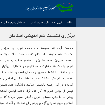
Ski
t
conten
خانه
آيين نامه تشكيل بسيج اساتيد
ساختار بسیج اساتید دا
برگزاری نشست هم اندیشی استادان
حضرت آیت الله مغیسه امام جمعه شهرستان سبزوار 
نشست هم اندیشی استادان که به همت دفتر نهاد مقا
معظم رهبری(مدظله العالی) و با حضور اساتید بسیجی ص
امروز با موضوع مشارکت حداکثری در انتخابات برگزار 
بیان داشتند: انتخابات مظهر اراده ملی است و نقش اساتید
خواص در افزایش مشارکت در انتخابات نقشی اساسی و م
است و در این زمینه بایستی اساتید دانشگاه جهاد تبیین 
بیش از پیش سرلوحه کار خود قرار دهند. ایشان انتخاب
پیش رو را یکی حساس ترین وقایعی عنوان کردند که ایر
اسلامی می‌تواند با برگزاری پرشور آن صلابت و قدرت خود 