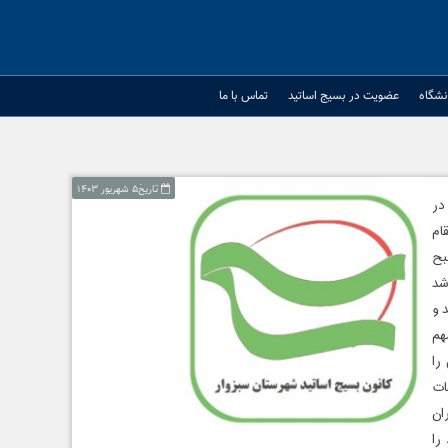
نشگاه
عضویت در بسیج اساتید
تماس با ما
تاریخ۵ شهریور ۱۴۰۳
در
م‌
بح
شد
 و
هم
را
ات
ان
را