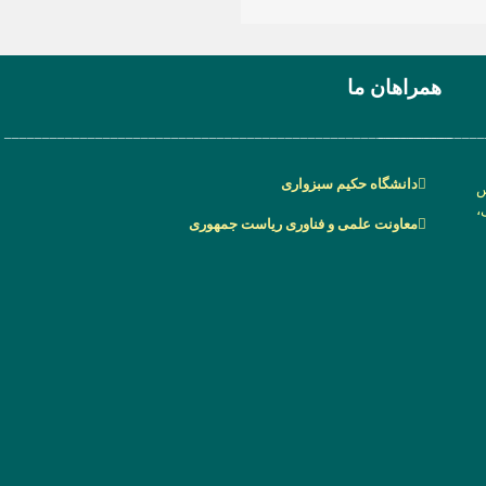
همراهان ما
___________________________________________________________
______________
دانشگاه حکیم سبزواری
س
،
معاونت علمی و فناوری ریاست جمهوری