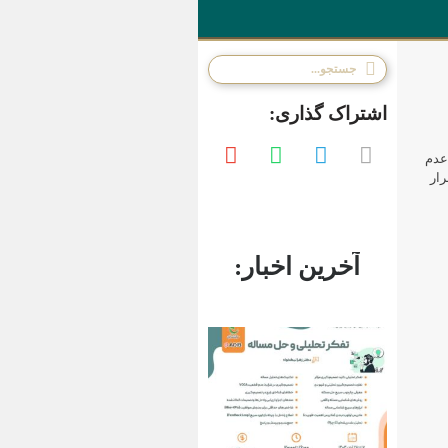
اشتراک گذاری:
عدم
ار
آ
خ
ر
ی
ن
ا
خ
ب
ا
ر
: