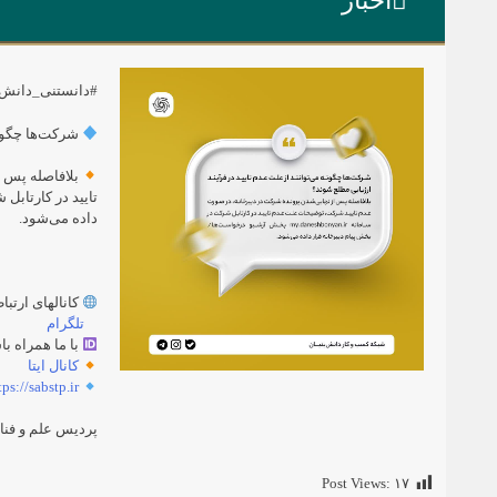
اخبار
#دانستنی_دانش_
شرکت‌‌ها چگونه
بلافاصله پس ا
تایید در کارتابل
داده می‌­شود.
کانالهای ارتبا
تلگرام
با ما همراه با
کانال ایتا
tps://sabstp.ir
پردیس علم و فنا
Post Views:
۱۷