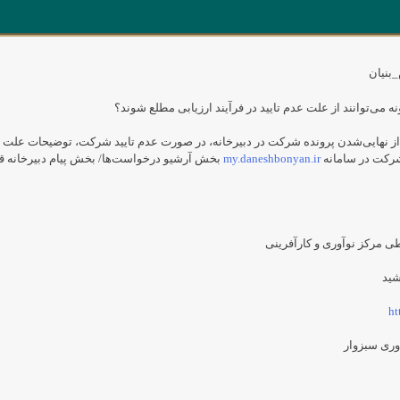
بنیان
 می‌‌توانند از علت عدم تایید در فرآیند ارزیابی مطلع شوند؟
ز نهایی‌شدن پرونده شرکت در دبیرخانه، در صورت عدم تایید شرکت، توضیحات علت 
 شرکت در سامانه
my.daneshbonyan.ir
بخش آرشیو درخواست‌ها/ بخش پیام دبیرخانه قر
طی مرکز نوآوری و کارآفرینی
شید
ht
وری سبزوار