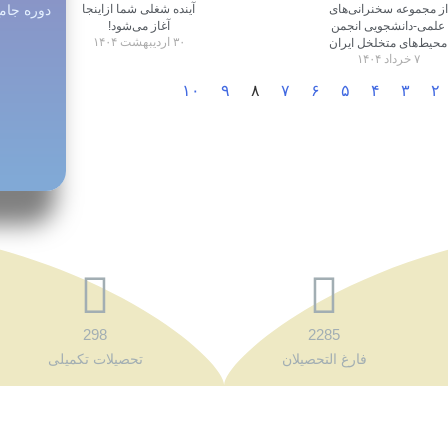
از مجموعه سخنرانی‌های
آینده شغلی شما ازاینجا
دوره جامع
علمی-دانشجویی انجمن
آغاز می‌شود!
۳۰ اردیبهشت ۱۴۰۴
محیط‌های متخلخل ایران
۷ خرداد ۱۴۰۴
۱۰
۹
۸
۷
۶
۵
۴
۳
۲
298
2285
فارغ التحصیلان
تحصیلات تکمیلی