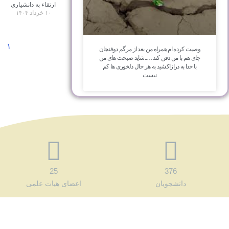
ارتقاء به دانشیاری
۱۰ خرداد ۱۴۰۴
۱
وصیت کرده ام همراه من بعد از مرگم دوفنجان
چای هم با من دفن کند…..شاید صبحت های من
با خدا به درازاکشید به هر حال دلخوری ها کم
نیست
25
376
دانشجویان
اعضای هیات علمی