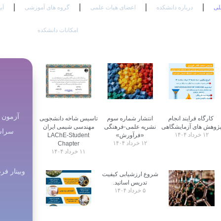
لی
درباره دانشکده
اعضای هیات علمی
گروه های آموزشی
آی
امکانات دانشکده
کارگاه فرایند انجام
انتشار شماره سوم
تاسیس شاخه دانشجویی
ژوهش های آزمایشگاهی
نشریه علمی‌-فرهنگی
مهندسی شیمی ایران
سراسری ۲۹ و ۳۰ م
۱۲ خرداد ۱۴۰۴
«فرآورش»
LAChE-Student
۱۲ خرداد ۱۴۰۴
Chapter
۱۱ خرداد ۱۴۰۴
وبینار ف
شروع ارزشیابی کیفیت
تدریس اساتید.
۵ خرداد ۱۴۰۴