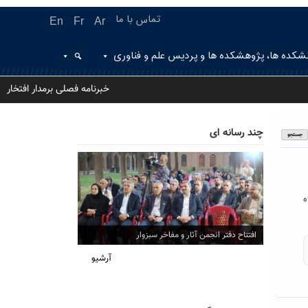
تماس با ما
En
Fr
Ar
شکده ها، پژوهشکده ها و پردیس علم و فناوری
خبرنامه فصلی برمدار افتخار
چند رسانه ای
ه
افتتاح دفتر انجمن آثار و مفاخر سبزوار
آرشیو