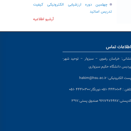
چهلمین دوره ارزشیابی الکترونیکی کیفیت
تدریس اساتید
آرشیو اطلاعیه
طلاعات تماس
شانی:
خراسان رضوی – سبزوار – توحید شهر-
ردیس دانشگاه حکیم سبزواری
ست الکترونیکی:
hakim@hsu.ac.ir
لفن : ۴۴۴۱۰۱۰۴ -۰۵۱
دورنگار:۴۴۴۱۰۳۰۰ -۰۵۱
د
پستی:۹۶۱۷۹۷۶۴۸۷ صندوق پستی:۳۹۷