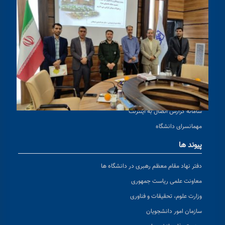
دسترسی سریع
بیانیه صیانت از داده ها
ملاقات حضوری با رئیس دانشگاه
ارتباط با ریاست و مسئولین دانشگاه
مدیریت فن آوری اطلاعات
همیار دانشگاه حکیم سبزواری
تکریم ارباب رجوع
سامانه گزارش اتصال به اینترنت
مهمانسرای دانشگاه
پیوند ها
دفتر نهاد مقام معظم رهبری در دانشگاه ها
معاونت علمی ریاست جمهوری
وزارت علوم، تحقیقات و فناوری
سازمان امور دانشجویان