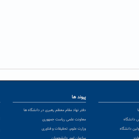
پیوند ها
ا
ن
دفتر نهاد مقام معظم رهبری در دانشگاه ها
پ
س دانشگاه
معاونت علمی ریاست جمهوری
ولین دانشگاه
وزارت علوم، تحقیقات و فناوری
پ
عات
سازمان امور دانشجویان