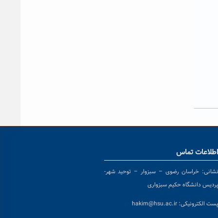
طلاعات تماس
شانی:
خراسان رضوی – سبزوار – توحید شهر-
ردیس دانشگاه حکیم سبزواری
ست الکترونیکی:
hakim@hsu.ac.ir