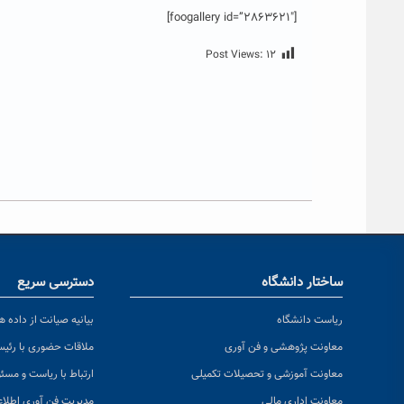
[foogallery id=”2863621″]
Post Views:
۱۲
ساختار دانشگاه
دسترسی سریع
ریاست دانشگاه
بیانیه صیانت از داده ها
معاونت پژوهشی و فن آوری
ملاقات حضوری با رئی
معاونت آموزشی و تحصیلات تکمیلی
ارتباط با ریاست و مسئ
معاونت اداری مالی
مدیریت فن آوری اطلا