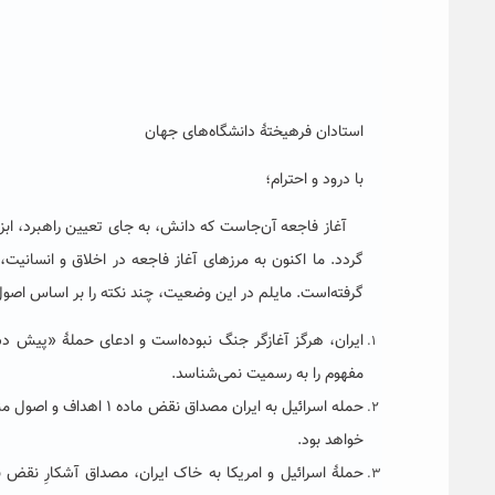
استادان فرهیختۀ دانشگاه‌های جهان
با درود و احترام؛
آغاز فاجعه آن‌جاست که دانش، به جای تعیین راهبرد، ابزار را
گردد. ما اکنون به مرزهای آغاز فاجعه در اخلاق و انسانیت،
گرفته‌است. مایلم در این وضعیت، چند نکته را بر اساس اصول
ایران، هرگز آغازگر جنگ نبوده‌است
و ادعای حملۀ
«
پیش دس
مفهوم را به رسمیت نمی‌شناسد.
حمله اسرائیل به ایران مصداق نقض ماده ۱ اهداف و اصول منشور ملل متحد از جمله بند ۱ آن است که تهدیدی جدی علیه
خواهد بود.
حملۀ اسرائیل و امریکا به خاک ایران، مصداق آشکارِ نقض 