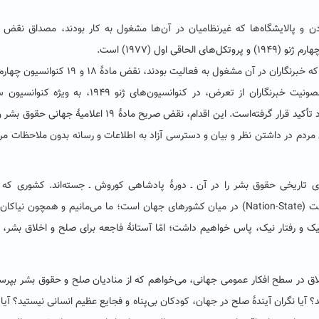
 و پالایشگاه‌ها که غیرنظامیان در آن‌ها مشغول به کار بودند، مصداق نقض 
 اول (۱۹۷۷) است.
 که خبرنگاران در آن مشغول به فعالیت بودند، نقض مادۀ
۱۸
و
۱۹
کنوانسیون چهارم 
مصونیت خبرنگاران از تعرض، در کنوانسیون‌های ژنو
۱۹۴۹
، به ویژه کنوانسیون 
 تأکید قرار گرفته‌است. این اقدام، نقض صریح مادۀ
۱۹
اعلامیۀ جهانی حقوق بشر و
ردم در داشتن نظر و بیان و دسترسی آزاد به اطلاعات و رسانه بدون ملاحظات مر
اریخی حقوق بشر را در آن ـ دورۀ پادشاهی کوروش ـ جسته‌اند. کشوری که بن
ت (
Nation-State
) در میان کشورهای جهان است
؛ ما می‌مانیم و همچون نیاکان
ک و رفتار نیک، پاس خواهیم داشت؛ امّا آستانۀ فاجعه برای صلح و اخلاق بشر، 
ق در سطح افکار عمومی جهانی، می‌خواهم که از منادیان صلح و حقوق بشر بپرس
د؟
آیا نگران آیندۀ صلح در جهان، کودکان بی‌پناه و فجایع عظیم انسانی نیستید؟ آی