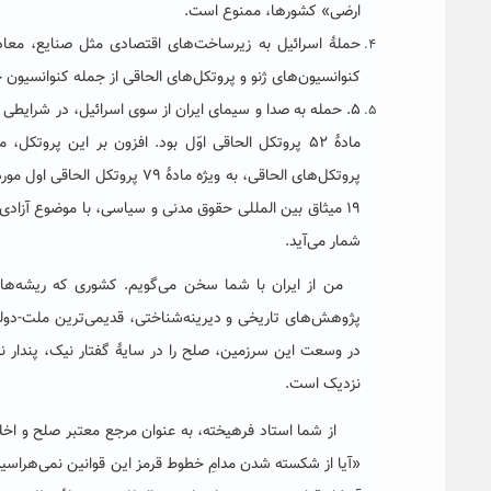
ارضی
»
کشورها، ممنوع است.
حملۀ اسرائیل به زیرساخت‌های اقتصادی مثل صنایع، معادن
کنوانسیون‌های ژنو و پروتکل‌های الحاقی از جمله کنوانسیون چهارم ژنو (۱۹۴۹) و پروتکل‌های الحاقی
۵
.
حمله به صدا و سیمای ایران از سوی اسرائیل، در شرایطی
مادۀ
۵۲
پروتکل الحاقی اوّل بود. افزون بر این پروتکل، 
پروتکل‌های الحاقی، به ویژه مادۀ
۷۹
پروتکل الحاقی اول مورد
۱۹
میثاق بین المللی حقوق مدنی و سیاسی، با موضوع آزادی م
شمار می‌آید
.
من از ایران با شما سخن می‌گویم. کشوری که ریشه‌های ت
پژوهش‌های تاریخی و دیرینه‌شناختی، قدیمی‌ترین ملت-دول
در وسعت این سرزمین، صلح را در سایۀ گفتار نیک، پندار نی
نزدیک است.
از شما استاد فرهیخته، به عنوان مرجع معتبر صلح و اخلا
«آیا از شکسته شدن مدامِ خطوط قرمز این قوانین نمی‌هراسی