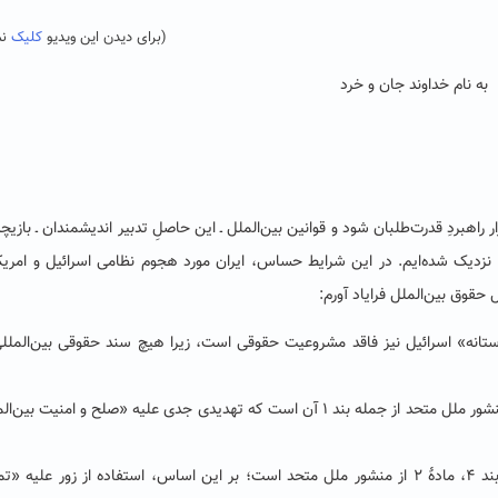
(برای دیدن این ویدیو
کلیک
نم
به نام خداوند جان و خرد
هبردِ قدرت‌طلبان شود و قوانین بین‌الملل ـ این حاصلِ تدبیر اندیشمندان ـ بازیچۀ
 نزدیک شده‌ایم.
در این شرایط حساس، ایران مورد هجوم نظامی اسرائیل و امریکا
 حقوق بین‌الملل
فرایاد آورم:
تانه
»
اسرائیل نیز فاقد مشروعیت حقوقی است، زیرا هیچ سند حقوقی بین‌الملل
«
صلح و امنیت بین‌ال
بند
۴
، مادۀ
۲
از منشور ملل متحد است؛ بر این اساس، استفاده از زور علیه
«
تم