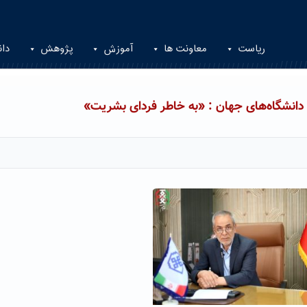
ریاست
معاونت ها
آموزش
پژوهش
دان
دانشگاه‌های جهان : «به خاطر فردای بشریت»