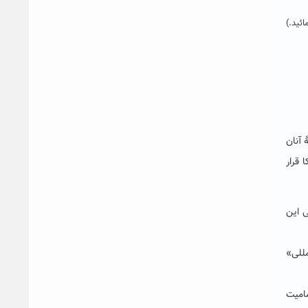
ائید.)
 آنان
 قرار
ی این
مللی
»
امیت