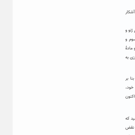
آشکار
ژنو و
سوم و
 مادۀ
زی به
ا بر
 خود،
اکنون
ید که
ا نقض