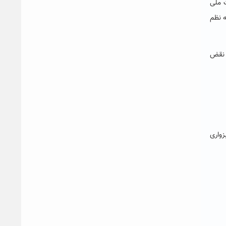
ت ملی
ه نظم
ه نقض
شما
می
واری