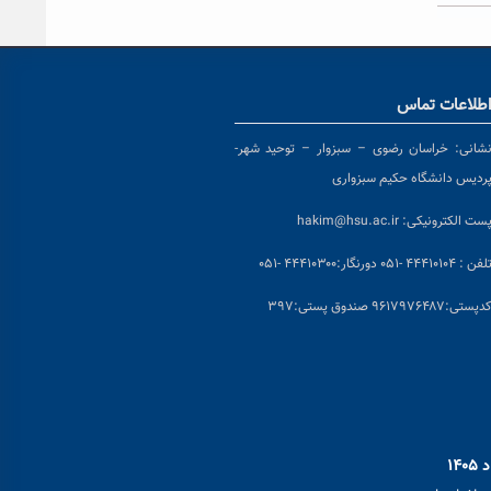
طلاعات تماس
شانی:
خراسان رضوی – سبزوار – توحید شهر-
ردیس دانشگاه حکیم سبزواری
ست الکترونیکی:
hakim@hsu.ac.ir
لفن : ۴۴۴۱۰۱۰۴ -۰۵۱
دورنگار:۴۴۴۱۰۳۰۰ -۰۵۱
د
پستی:۹۶۱۷۹۷۶۴۸۷ صندوق پستی:۳۹۷