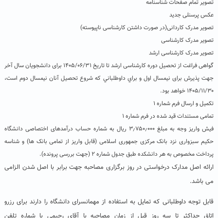
تصویر تمام صفحات شناسنامه
عکس پرسنلی جدید
تصویر مدرک کاردانی(در صورت داشتن کارشناسی ناپیوسته)
تصویر مدرک کارشناسی
تصویر مدرک کارشناسی ارشد
گواهی فراغت از تحصیل دوره کارشناسی ارشد تا تاریخ ۱۴۰۵/۰۶/۳۱ برای دانشجویان سال آخر
جهت پذیرش برای نیمسال اول و براي داوطلباني كه شروع تحصيل آنان نيمسال دوم است،
۱۴۰۵/۱۱/۳۰ خواهد بود.
تکمیل و ارسال فرم شماره ۱
تمامی مستندات قید شده در فرم شماره ۱
فیش واریز وجه به مبلغ ۳٫۷۵۰٫۰۰۰ ريال به شماره حساب درآمدهای اختصاصی دانشگاه
حکیم سبزواری نزد بانک مرکزی جمهوری اسلامی (قابل واریز از تمامی بانک ها) و شناسه
پرداخت مخصوص به هر دانشکده طبق جدول شماره ۲ (جهت بررسی پرونده).
ارائه اصل مدارک درخواستی در روز برگزاری مصاحبه جهت برابر با اصل شدن الزامی
می باشد.
قابل توجه داوطلبانی که تمایل به استفاده از مهمانسرای دانشگاه را دارند برای رزرو
اتاق حداکثر تا سه روز قبل از زمان مصاحبه با آقای رحیمی با شماره تلفن