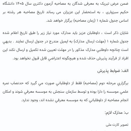
ضمن عرض تبریک به معرفی شدگان به مصاحبه آزمون دکتری سال ۱۴۰۵ دانشگاه
حکیم سبزواری ، به استحضار این عزیزان می رساند تاریخ مصاحبه هر رشته بر
اساس جدول شماره ۱ (زمان مصاحبه) برگزار خواهد شد.
شایان ذکر است ، داوطلبان عزیز باید مدارک مورد نیاز زیر را طبق تاریخ اعلام شده
جدول شماره ۱ (مهلت ارسال مدارک) به ایمیل مندرج در جدول ارسال نمایند . بديهي
است چنانچه داوطلبي مدارک مذكور را در مهلت تعيين شده تکميل و ارسال نکند اين
افراد از فرآيند پذيرش حذف شده و هيچگونه اعتراضي قابل قبول نخواهد بود.
الف: ضوابط پذیرش
برگزاري مرحله دوم (مصاحبه) فقط از داوطلباني صورت مي گيرد كه حدنصاب نمره
علمي موسسه را دارا بوده و توسط سازمان سنجش به موسسه معرفي شوند و امکان
انجام مصاحبه از داوطلباني كه به موسسه معرفي نشده اند، وجود ندارد.
ب: مدارک لازم:
تصویر کارت ملی