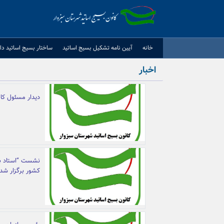
Ski
t
conten
خانه
آيين نامه تشكيل بسيج اساتيد
ساختار بسیج اساتید دا
اخبار
دیدار مسئول کان
نشست “استاد بس
کشور برگزار شد