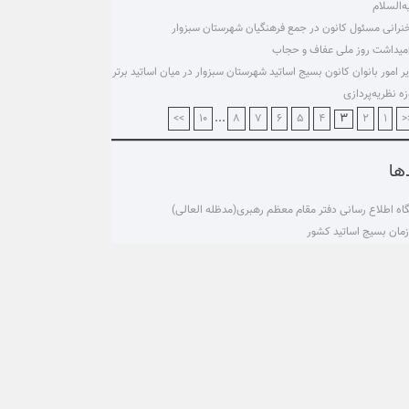
ه‌السلام
رانی مسئول کانون در جمع فرهنگیان شهرستان سبزوار
میداشت روز ملی عفاف و حجاب
ر امور بانوان کانون بسیج اساتید شهرستان سبزوار در میان اساتید برتر
ه نظریه‌پردازی
...
۳
>>
۱۰
۸
۷
۶
۵
۴
۲
۱
<
ها
گاه اطلاع رسانی دفتر مقام معظم رهبری(مدظله العالی)
مان بسیج اساتید کشور