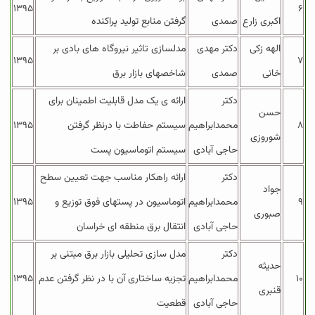
۱۳۹۵
۶
اکبری زارع
صمدی
گرفتن منابع تولید پراکنده
الهه زکی
دکتر مهدی
مدلسازی تاثیر نیروگاه های بادی بر
۱۳۹۵
۷
خانی
صمدی
شاخصهای بازار برق
دکتر
ارائه ی یک مدل قابلیت اطمینان برای
حسن
۸
محمدابراهیم
سیستم حفاطت با درنظر گرفتن
۱۳۹۵
شوروزی
حاجی آبادی
سیستم اتوماسیون پست
دکتر
ارائه راهکار مناسب جهت تعیین سطح
جواد
۹
محمدابراهیم
اتوماسیون در پستهای فوق توزیع و
۱۳۹۵
صبوری
حاجی آبادی
انتقال برق منطقه ای خراسان
دکتر
مدل سازی تحلیلی بازار برق مبتنی بر
حدیثه
۱۰
محمدابراهیم
تجزیه ساختاری آن با در نظر گرفتن عدم
۱۳۹۵
قنبری
حاجی آبادی
قطعیت