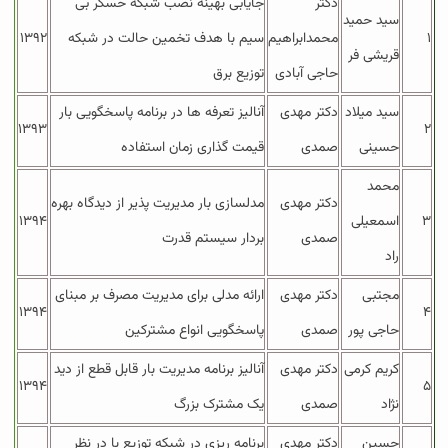
دکتر
جایابی بهینه نصب شبکه حسگر بی
سید حمید
۱
محمدابراهیم
سیم با هدف تخمین حالت در شبکه
۱۳۹۲
قریشی فر
حاجی آبادی
توزیع برق
سید میلاد
دکتر مهدی
آنالیز تعرفه ها در برنامه پاسخگویی بار
۱۳۹۳
۲
حسینی
صمدی
قیمت گذاری زمان استفاده
محمد
دکتر مهدی
مدلسازی بار مدیریت پذیر از دیدگاه بهره
۳
اسمعیلی
۱۳۹۴
صمدی
بردار سیستم قدرت
راد
مجتبی
دکتر مهدی
ارائه مدلی برای مدیریت مصرف بر مبنای
۱۳۹۴
۴
حاجی پور
صمدی
پاسخگویی انواع مشترکین
کریم کرمی
دکتر مهدی
آنالیز برنامه مدیریت بار قابل قطع از دید
۱۳۹۴
۵
نژاد
صمدی
یک مشترک بزرگ
حسین
دکتر مهدی
برنامه ریزی در شبکه توزیع با در نظر