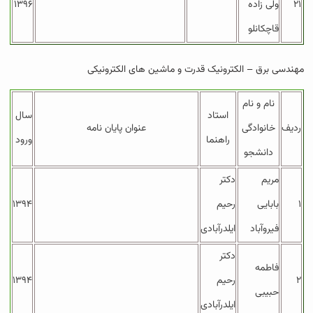
۲۱
ولی زاده
۱۳۹۶
قاچکانلو
مهندسی برق – الکترونیک قدرت و ماشین های الکترونیکی
نام و نام
استاد
سال
ردیف
خانوادگی
عنوان پایان نامه
راهنما
ورود
دانشجو
مریم
دکتر
۱
بابایی
رحیم
۱۳۹۴
فیروآباد
ایلدرآبادی
دکتر
فاطمه
۲
رحیم
۱۳۹۴
حبیبی
ایلدرآبادی