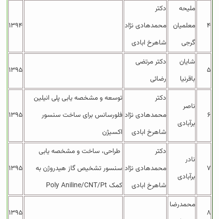
ملیحه
دکتر
۴
معلمیان
محمدهادی نژاد
۱۳۹۴
گرجی
شاهرخ ابادی
شایان
دکتر مرتضی
۱۳۹۵
۵
باقرنیا
رضائی
دکتر
توسعه و مشخصه یابی پلی انیلین
ناصر
۶
محمدهادی نژاد
فلورسانس برای ساخت سنسور
۱۳۹۵
برآبادی
شاهرخ ابادی
اکسیژن
دکتر
طراحی، ساخت و مشخصه یابی
نادر
۷
محمدهادی نژاد
سنسور تشخیص گاز هیدروژن به
۱۳۹۵
برآبادی
شاهرخ ابادی
کمک Poly Aniline/CNT/Pt
محمدرضا
۱۳۹۵
۸