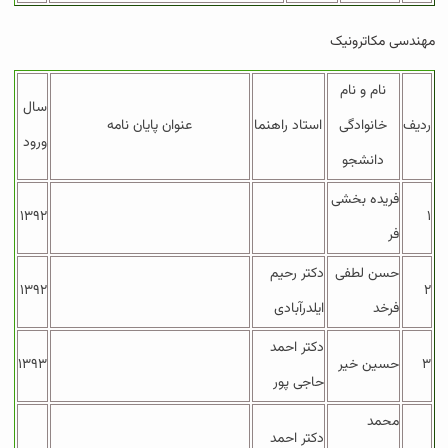
مهندسی مکاترونیک
نام و نام
سال
ردیف
خانوادگی
استاد راهنما
عنوان پایان نامه
ورود
دانشجو
فریده بخشی
۱۳۹۲
۱
فر
حسن لطفی
دکتر رحیم
۱۳۹۲
۲
فرخد
ایلدرآبادی
دکتر احمد
۳
حسین خیر
۱۳۹۳
حاجی پور
محمد
دکتر احمد