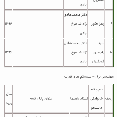
خضریان
ابادی
دکتر محمدهادی
۹
زهرا فکور
نژاد شاهرخ
۱۳۹۶
ابادی
سید
دکتر محمدهادی
۱۰
بنیامین
نژاد شاهرخ
۱۳۹۶
گلابگیران
ابادی
مهندسی برق – سیستم های قدرت
نام و نام
سال
ردیف
خانوادگی
استاد راهنما
عنوان پایان نامه
ورود
دانشجو