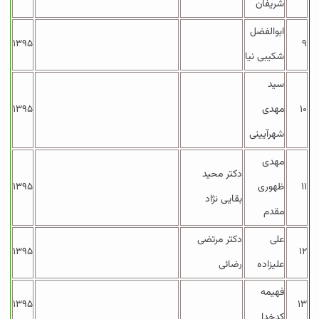
شریفان
ابوالفضل
۱۳۹۵
۹
شکیبی نیا
سید
۱۰
مهدی
۱۳۹۵
شهرآیینی
مهدی
دکتر محید
۱۱
ظهوری
۱۳۹۵
بقایی نژاد
مقدم
علی
دکتر مرتضی
۱۳۹۵
۱۲
علیزاده
رضائی
فهیمه
۱۳۹۵
۱۳
کدخدا