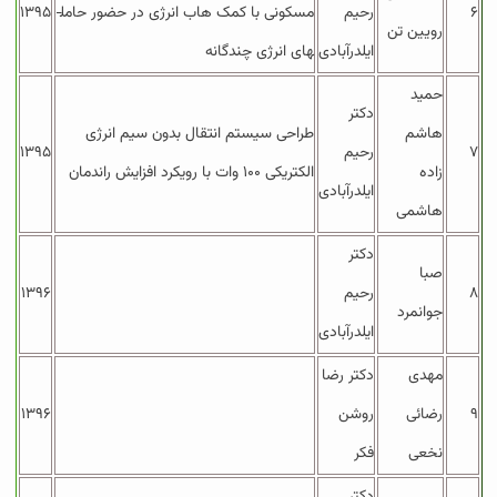
۶
رحیم
مسکونی با کمک هاب انرژی در حضور حامل­
۱۳۹۵
رویین تن
ایلدرآبادی
های انرژی چندگانه
حمید
دکتر
هاشم
طراحی سیستم انتقال بدون سیم انرژی
۷
رحیم
۱۳۹۵
زاده
الکتریکی ۱۰۰ وات با رویکرد افزایش راندمان
ایلدرآبادی
هاشمی
دکتر
صبا
۸
رحیم
۱۳۹۶
جوانمرد
ایلدرآبادی
مهدی
دکتر رضا
۹
رضائی
روشن
۱۳۹۶
نخعی
فکر