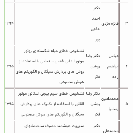
دکتر
احمد
۳
فائزه مژدی
۱۳۹۴
حاجی
پور
تشخیص خطای میله شکسته ی روتور
عباس
دکتر رضا
موتور القایی قفس سنجابی با استفاده از
۴
ابراهیم
روشن
۱۳۹۵
روش های پردازش سیگنال و الگوریتم های
زاده
فکر
هوش مصنوعی
دکتر رضا
تشخیص خطای سیم پیچی استاتور موتور
محمدامین
۵
روشن
القائی با استفاده از تکنیک های پردازش
۱۳۹۵
رضانیا
فکر
سیگنال و الگوریتم های هوش مصنوعی
دکتر
مدیریت هوشمند مصرف ساختمان­های
محمدعلی