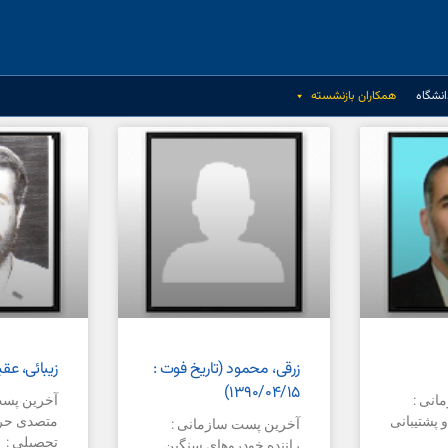
نشگاه
همکاران بازنشسته
زرقی، محمود (تاریخ فوت :
زیبائی، عق
۱۳۹۰/۰۴/۱۵)
انی :
آخرین پست
 پشتیبانی
متصدی حر
آخرین پست سازمانی :
تحصیلی :
راننده خودروهای سنگین