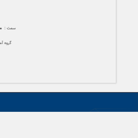
سمت :
مع
گروه آم
م
شما