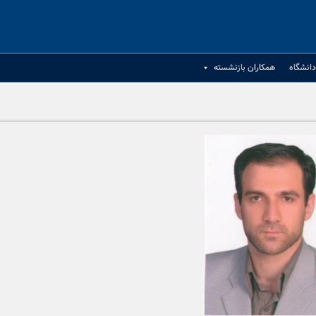
انشگاه
همکاران بازنشسته