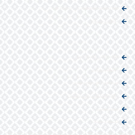
دفتر نهاد مقام معظم رهبری در دانشگاه ها
استانداری سبزوار
معاونت علمی ریاست جمهوری
دانشگاه های کشور
وزارت تعاون، كار و رفاه اجتماعي
سامانه پاسخگویی به وزارت علوم
شهرداری سبزوار
استانداری سبزوار
© تمامی حقوق برای دانشگاه حکیم سبزواری محفوظ است و استفاده از مطالب با ذکر