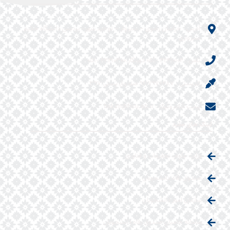
آدرس : خراسان رضوی – سبزوار – توحید شهر- پردیس دانشگاه حکیم
سبزواری
تلفن : ۴۴۴۱۰۱۰۴ -۰۵۱ دورنگار:۴۴۴۱۰۳۰۰ -۰۵۱
کدپستی : ۹۶۱۷۹۷۶۴۸۷ صندوق پستی:۳۹۷
پست الکترونیک : hakim@hsu.ac.ir
لینک های مفید
وزارت علوم، تحقیقات و فناوری
صندوق رفاه دانشجویان
سازمان امور دانشجویان
سامانه حامیان صندوق رفاه دانشجویان