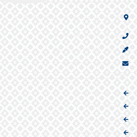
آدرس : خراسان رضوی – سبزوار – توحید شهر- پردیس دانشگاه حکیم
سبزواری
تلفن : ۴۴۴۱۰۱۰۴ -۰۵۱ دورنگار:۴۴۴۱۰۳۰۰ -۰۵۱
کدپستی : ۹۶۱۷۹۷۶۴۸۷ صندوق پستی:۳۹۷
پست الکترونیک : hakim@hsu.ac.ir
لینک های مفید
وزارت علوم، تحقیقات و فناوری
صندوق رفاه دانشجویان
سازمان امور دانشجویان
سامانه حامیان صندوق رفاه دانشجویان