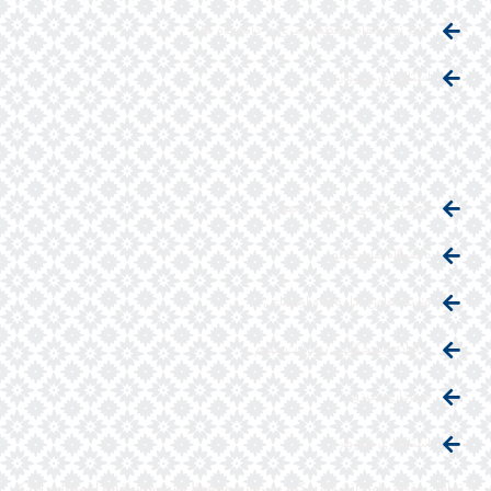
دفتر نهاد مقام معظم رهبری در دانشگاه ها
استانداری سبزوار
معاونت علمی ریاست جمهوری
دانشگاه های کشور
وزارت تعاون، كار و رفاه اجتماعي
سامانه پاسخگویی به وزارت علوم
شهرداری سبزوار
استانداری سبزوار
© تمامی حقوق برای دانشگاه حکیم سبزواری محفوظ است و استفاده از مطالب با ذکر