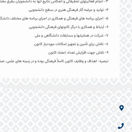
۳- انجام فعالیتهای تحقیقاتی و انعکاس نتایج آنها به دانشجویان بطرق مقتضی
۴- تولید و عرضه آثار فرهنگی هنری در سطح دانشجویی
۵- اجرای برنامه های فرهنگی و همکاری در اجرای برنامه های مختلف دانشگاه بویژه در خوابگاهها
۶- ارتباط و همکاری با دیگر کانونهای فرهنگی دانشجویی
۷- شرکت در همایشها و مسابقات دانشگاهی و ملی
۸- تلاش برای تأمین و تجهیز امکانات موردنیاز کانون
۹- تلاش جهت افزایش تعداد اعضاء کانون
تبصره- اهداف و وظایف کانون کاملاً فرهنگی بوده و در زمینه های علمی، ص
اطلاعات تماس
آدرس : خراسان رضوی – سبزوار – توحید شهر-
پردیس دانشگاه حکیم سبزواری
تلفن : ۴۴۴۱۰۱۰۴ -۰۵۱ دورنگار:۴۴۴۱۰۳۰۰ -۰۵۱