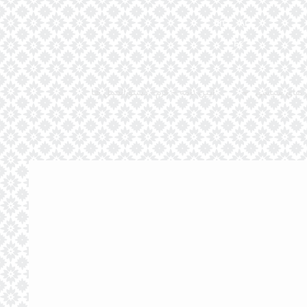
En
Ar
Fr
 های سیاسی
آیین نامه – فرم- دستورالعمل ها