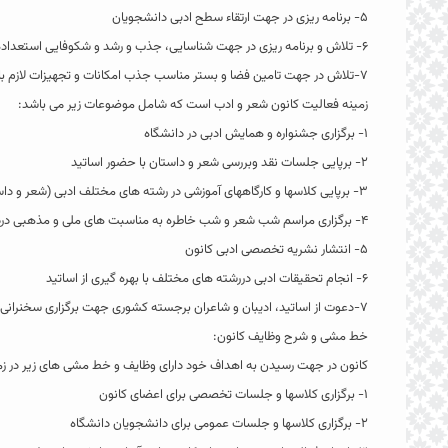
۵- برنامه ریزی در جهت ارتقاء سطح ادبی دانشجویان
۶- تلاش و برنامه ریزی در جهت شناسایی، جذب و رشد و شکوفایی استعدادها و توانایی های دانشجویان
۷-تلاش در جهت تامین فضا و بستر مناسب جذب امکانات و تجهیزات لازم با استفاده از منابع و مراکز موجود در داخل و خارج از دانشگاه
زمینه فعالیت کانون شعر و ادب است که شامل موضوعات زیر می باشد:
۱- برگزاری جشنواره و همایش ادبی در دانشگاه
۲- برپایی جلسات نقد وبررسی شعر و داستان با حضور اساتید
۳- برپایی کلاسها و کارگاههای آموزشی در رشته های مختلف ادبی (شعر و داستان،…………….)
۴- برگزاری مراسم شب شعر و شب خاطره به مناسبت های ملی و مذهبی دردانشگاه
۵- انتشار نشریه تخصصی ادبی کانون
۶- انجام تحقیقات ادبی دررشته های مختلف با بهره گیری از اساتید
۷-دعوت از اساتید، ادیبان و شاعران برجسته کشوری جهت برگزاری سخنرانی و کلاسهای آموزشی در دانشگاه
خط مشی و شرح وظایف کانون:
کانون در جهت رسیدن به اهداف خود دارای وظایف و خط مشی های زیر در زم
۱- برگزاری کلاسها و جلسات تخصصی برای اعضای کانون
۲- برگزاری کلاسها و جلسات عمومی برای دانشجویان دانشگاه