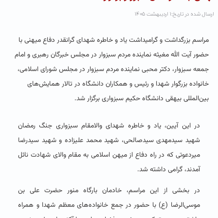
ارسال شده در تاریخ:۱ اردیبهشت ۱۴۰۵
مراسم بزرگداشت و گرامیداشت یاد و خاطره شهدای گرانقدر دفاع میهنی با
حضور آیت الله مغیثه نماینده مردم سبزوار در مجلس خبرگان رهبری و امام
جمعه سبزوار، دکتر محبی نماینده مردم سبزوار در مجلس شورای اسلامی،
خانواده بزرگوار شهدا و رئیس و همکاران دانشگاه در تالار همایش‌های
بین‌المللی بیهقی دانشگاه حکیم سبزواری برگزار شد.
در این آیین، یاد و خاطره شهدای والامقام سبزواری جنگ رمضان
شهید سیدمهدی سیدصالحی، شهید محمد علیزاده و شهید سیدرضا
میردعوتی که در راه دفاع از میهن اسلامی به مقام والای شهادت نائل
آمدند، گرامی داشته شد.
در بخشی از این مراسم، خادمان بارگاه منور حضرت علی بن
موسی‌الرضا (ع) با حضور در جمع خانواده‌های معظم شهدا و همراه