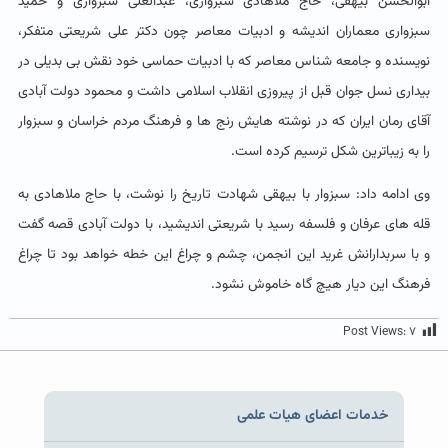
ابوالحسن بیهقی، حاج ملاهادی سبزواری، عبدالعلی سبزواری و حمید
سبزواری معماران اندیشه و ادبیات معاصر چون دکتر علی شریعتی متفکر،
نویسنده و جامعه شناس معاصر که با ادبیات حماسی خود نقش بی بدیلی در
بیداری نسل جوان قبل از پیروزی انقلاب اسلامی داشت و محمود دولت آبادی
آقای رمان ایران که در نوشته هایش رنج ها و فرهنگ مردم خراسان و سبزوار
را به زیباترین شکل ترسیم کرده است.
وی ادامه داد: سبزوار با بیهقی شهادت تاریخ را نوشت، با حاج ملاهادی به
قله های عرفان و فلسفه رسید با شریعتی اندیشید، با دولت آبادی قصه گفت
و با سربدارانش غرید این انجمن، چشم و چراغ این خطه خواهد بود تا چراغ
فرهنگ این دیار هیچ گاه خاموش نشود.
Post Views:
۷
خدمات اعضای هیات علمی