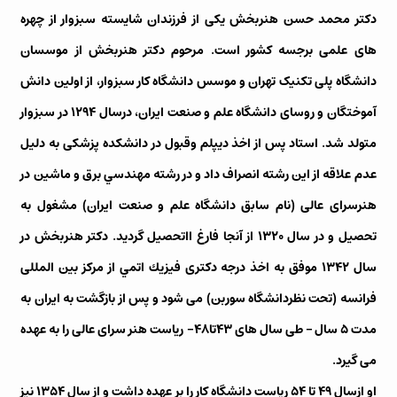
دکتر محمد حسن هنربخش یکی از فرزندان شايسته سبزوار از چهره
های علمی برجسه کشور است. مرحوم دکتر هنربخش از موسسان
دانشگاه پلی تکنیک تهران و موسس دانشگاه کار سبزوار، از اولین دانش
آموختگان و روسای دانشگاه علم و صنعت ایران، درسال ۱۲۹۴ در سبزوار
متولد شد. استاد پس از اخذ دیپلم وقبول در دانشکده پزشكی به دليل
عدم علاقه از این رشته انصراف داد و در رشته مهندسي برق و ماشین در
هنرسرای عالی (نام سابق دانشگاه علم و صنعت ایران) مشغول به
تحصیل و در سال ۱۳۲۰ از آنجا فارغ ااتحصیل گردید. دکتر هنربخش در
سال ۱۳۴۲ موفق به اخذ درجه دکتری فیزيك اتمي از مركز بين المللی
فرانسه (تحت نظردانشگاه سوربن) می شود و پس از بازگشت به ایران به
مدت ۵ سال – طی سال های ۴۳تا۴۸- ریاست هنر سرای عالی را به عهده
می گیرد.
او ازسال ۴۹ تا ۵۴ ریاست دانشگاه کار را بر عهده داشت و از سال ۱۳۵۴ نیز