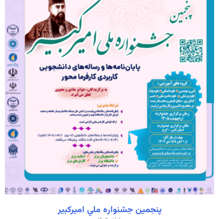
پنجمين جشنواره ملي اميركبير