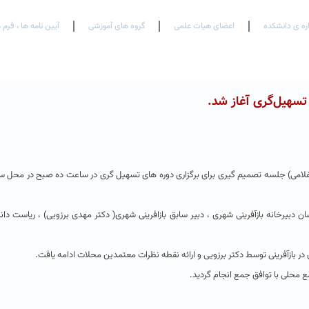
اره ی دانشکده
اعضای هیات علمی
گروه های آموزشی
آیین نامه ها ، فرم 
 تسهیل‌گری آغاز شد.
س غلامی) جلسه تصمیم گیری برای برگزاری دوره های تسهیل گری در ساعت ده صبح در محل 
ری و کارشاسان دبیرخانه بازآفرینی شهری ، دبیر سابق بازافرینی شهری( دکتر مهدی برزویی) ، ریاست د
بازآفرینی توسط دکتر برزویی و ارائه نقطه نظرات معتمدین محلات ادامه یافت.
 محلی با توافق جمع انجام گردید.