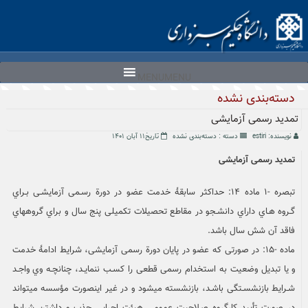
Ski
t
conten
MENU
MENU
دسته‌بندی نشده
تمدید رسمی آزمایشی
نویسنده: estiri
دسته :
دسته‌بندی نشده
تاریخ۱۱ آبان ۱۴۰۱
تمدید رسمی آزمایشی
تبصره -۱ ماده ۱۴: حداکثر سابقۀ خدمت عضو در دورة رسـمی آزمایشـی بـراي
گـروه هـاي داراي دانشـجو در مقاطع تحصیلات تکمیلی پنج سال و براي گروههاي
فاقد آن شش سال باشد.
ماده -۱۵: در صورتی که عضو در پایان دورة رسمی آزمایشی، شرایط ادامۀ خدمت
و یا تبدیل وضعیت به استخدام رسمی قطعی را کسـب ننمایـد، چنانچـه وي واجـد
شـرایط بازنشسـتگی باشـد، بازنشسته میشود و در غیر اینصورت مؤسسه میتواند