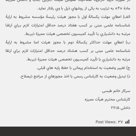
در صورت تأیید کارگروه صـلاحیت عمومی هیئت اجرایی جذب و داشتن شرایط
مادة «۴» به ترتیب به یکی از روشهاي ذیل با وي رفتار نماید.
الف) اعطاي مهلت یکسالۀ اول با مجوز هیئت رئیسۀ مؤسسه مشروط به ارایۀ
شناسـنامه علمـی مبنی بر کسب هفتاد درصد حداقل امتیازات لازم بـراي ارتقـا
مرتبـه بـه دانشـیاري بـا تأییـد کمیسیون تخصصی هیئت ممیزة ذيربط.
ب) اعطاي مهلت حداکثر یکسالۀ دوم با مجوز هیئت امنا مشروط به ارایۀ
شناسنامه علمی مبنی بر کسب هشتاد درصد حداقل امتیازات لازم براي ارتقا
مرتبه به دانشیاري با تأییـد کمیسـیون تخصصی هیئت ممیزة ذيربط.
ج) تغییر وضعیت به استخدام پیمانی با حفظ پایه هاي قبلی.
د) تبدیل وضعیت به کارشناس رسمی با اخذ مجوزهاي از مراجع ذيصلاح.
سرکار خانم طبسی
کارشناس محترم هیأت ممیزه
داخلی ۲۶۱۵
Post Views:
۳۷