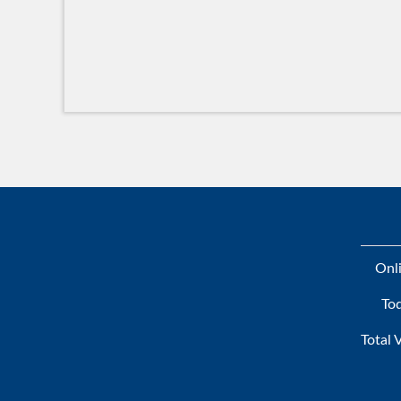
Onli
To
Total 