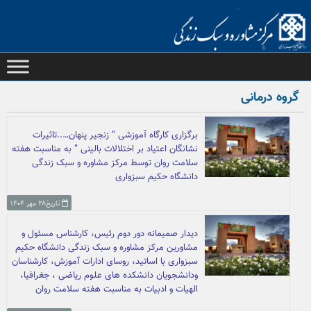
Ski
t
conten
گروه درمانی
برگزاری کارگاه آموزشی ” زنجیر پنهان…..تاثیرات
نشانگان اعتیاد بر اختلالات بالینی ” به مناسبت هفته
سلامت روان توسط مرکز مشاوره و سبک زندگی
دانشگاه حکیم سبزواری
تاریخ۲۸ مهر ۱۴۰۴
دیدار صمیمانه دور دوم رئیس، کارشناس مسئول و
مشاورین مرکز مشاوره و سبک زندگی دانشگاه حکیم
سبزواری با اساتید، روسای ادارات آموزش، کارشناسان
ودانشجویان دانشکده های علوم ریاضی ، جغرافیا،
الهیات و ادبیات به مناسبت هفته سلامت روان