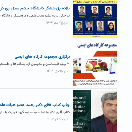
یازده پژوهشگر دانشگاه حکیم سبزواری در جمع دانشمندان پرا
در حالی یازده عضو هیات‌علمی و پژوهشگر دانشگاه حکیم سبزواری در
تاریخ۷ مهر ۱۴۰۴
برگزاری مجموعه کارگاه های ایمنی
ویژه کارشناسان و مدرسین آزمایشگاه ها و دانشج
تاریخ۹ دی ۱۴۰۳
چاپ کتاب آقاي دکتر رهنما عضو هیات علم
کتاب آقای دکتر رهنما عضو محترم گروه فیزیک با عنوان: Methods and applications of Ab-Initio calculations در انتشارات
تاریخ۶ آذر ۱۴۰۳