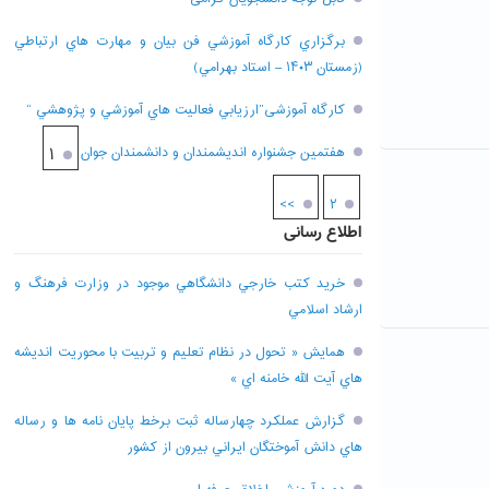
برگزاري کارگاه آموزشي فن بيان و مهارت هاي ارتباطي
(زمستان ۱۴۰۳ – استاد بهرامي)
کارگاه آموزشی”ارزيابي فعاليت هاي آموزشي و پژوهشي “
هفتمين جشنواره انديشمندان و دانشمندان جوان
۱
>>
۲
اطلاع رسانی
خريد کتب خارجي دانشگاهي موجود در وزارت فرهنگ و
ارشاد اسلامي
همايش « تحول در نظام تعليم و تربيت با محوريت انديشه
هاي آيت الله خامنه اي »
گزارش عملکرد چهارساله ثبت برخط پايان نامه ها و رساله
هاي دانش آموختگان ايراني بيرون از کشور