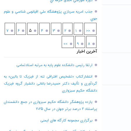
دوره آموزشي اخلاق حرفه اي
جذب امريه سربازي پژوهشگاه ملي اقيانوس شناسي و علوم
جوي
۵
۷
۶
۴
۳
۲
۱
<<
>>
۹
۸
آخرین اخبار
ارتقا رئیس دانشکده علوم پایه به مرتبه استادتمامی
انتشارکتاب «تشخیص افتراقی تنه: از فیزیک تا بالین» به
گردآوری و تألیف دکتر حمیدرضا باغانی دانشیار گروه فیزیک
دانشگاه حکیم سبزواری
یازده پژوهشگر دانشگاه حکیم سبزواری در جمع دانشمندان
پراستناد ۲ درصد برتر جهان در سال ۲۰۲۵
برگزاری مجموعه کارگاه های ایمنی