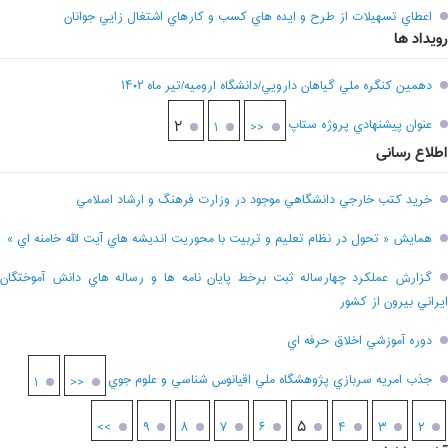
اعطاي تسهيلات از طرح و ايده هاي کسب و کارهاي اشتغال زايي جوانان
رویداد ها
دهمين کنگره ملي گياهان دارويي/دانشگاه اروميه/تير ماه ۱۴۰۲
عنوان پيشنهادي پروژه ستاپ
۲
۱
<<
اطلاع رسانی
خريد کتب خارجي دانشگاهي موجود در وزارت فرهنگ و ارشاد اسلامي
همايش « تحول در نظام تعليم و تربيت با محوريت انديشه هاي آيت الله خامنه اي »
گزارش عملکرد چهارساله ثبت برخط پايان نامه ها و رساله هاي دانش آموختگان
ايراني بيرون از کشور
دوره آموزشي اخلاق حرفه اي
جذب امريه سربازي پژوهشگاه ملي اقيانوس شناسي و علوم جوي
۱
<<
۵
>>
۹
۸
۷
۶
۴
۳
۲