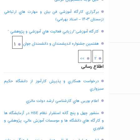
برگزاري کارگاه آموزشي فن بيان و مهارت هاي ارتباطي
(زمستان ۱۴۰۳ – استاد بهرامي)
کارگاه آموزشی”ارزيابي فعاليت هاي آموزشي و پژوهشي “
هفتمين جشنواره انديشمندان و دانشمندان جوان
۱
>>
۲
اطلاع رسانی
درخواست همکاري و پذيرش کارآموز از دانشگاه حکيم
سبزواري
اعلام بورس هاي کارشناسي ارشد دولت مالزي
منشور چهل و پنج گانه استقرار نظام HSE در آزمايشگاه ها
و کارگاه هاي دانشگاه ها و موسسات آموزش عالي، پژوهشي و
فناوري