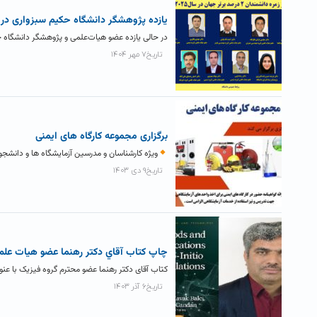
یازده پژوهشگر دانشگاه حکیم سبزواری در جمع دانشمندان پرا
در حالی یازده عضو هیات‌علمی و پژوهشگر دانشگاه حکیم سبزواری در
تاریخ۷ مهر ۱۴۰۴
برگزاری مجموعه کارگاه های ایمنی
ویژه کارشناسان و مدرسین آزمایشگاه ها و دانشج
تاریخ۹ دی ۱۴۰۳
چاپ کتاب آقاي دکتر رهنما عضو هیات علم
کتاب آقای دکتر رهنما عضو محترم گروه فیزیک با عنوان: Methods and applications of Ab-Initio calculations در انتشارات
تاریخ۶ آذر ۱۴۰۳