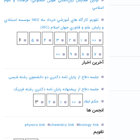
اولين همايش بين‌المللي هوش مصنوعي، فرهنگ و علوم
اسلامي
تقويم کارگاه هاي آموزشي خرداد ماه 1402 موسسه استنادي
و پايش علم و فناوري جهان اسلام (ISC)
۶
۵
۴
۳
۲
۱
<<
>>
۹
۸
۷
آخرین اخبار
جلسه دفاع از پایان نامه دکتری دو دانشجوی رشته شیمی
جلسه دفاع از پیشنهاده پایان نامه دکتری رشته فیزیک
حکم ابقاء
۳
۲
۱
<<
انجمن ها
physics link
chemistry link
biology link
تقویم