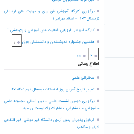
برگزاري کارگاه آموزشي فن بيان و مهارت هاي ارتباطي
(زمستان ۱۴۰۳ – استاد بهرامي)
کارگاه آموزشی”ارزيابي فعاليت هاي آموزشي و پژوهشي “
هفتمين جشنواره انديشمندان و دانشمندان جوان
۱
>>
۲
اطلاع رسانی
سخنراني علمي
تغيير تاريخ آخرين روز امتحانات نيمسال دوم ۱۴۰۲-۱۴۰۱
برگزاري دومين نشست علمي – بين المللي مجموعه علمي
– اموزشي – انتشاراتي انتشارات زلاتااوست روسيه
فرخوان پذيرش بدون آزمون دانشگاه غير دولتي -غير انتفاعي
اديان و مذاهب