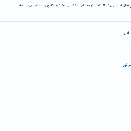
 و دکتري بر اسـاس آیین نـامه...
لان
 نور