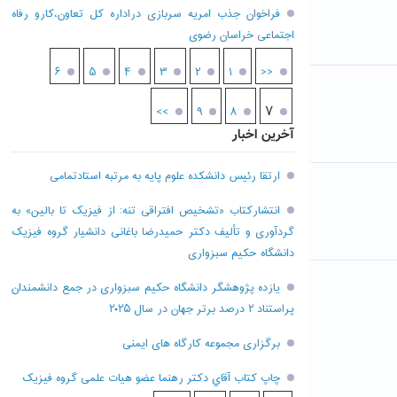
فراخوان جذب امریه سربازی دراداره کل تعاون،کارو رفاه
اجتماعی خراسان رضوی
۶
۵
۴
۳
۲
۱
<<
۷
>>
۹
۸
آخرین اخبار
ارتقا رئیس دانشکده علوم پایه به مرتبه استادتمامی
انتشارکتاب «تشخیص افتراقی تنه: از فیزیک تا بالین» به
گردآوری و تألیف دکتر حمیدرضا باغانی دانشیار گروه فیزیک
دانشگاه حکیم سبزواری
یازده پژوهشگر دانشگاه حکیم سبزواری در جمع دانشمندان
پراستناد ۲ درصد برتر جهان در سال ۲۰۲۵
برگزاری مجموعه کارگاه های ایمنی
چاپ کتاب آقاي دکتر رهنما عضو هیات علمی گروه فیزیک