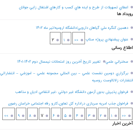
اعطاي تسهيلات از طرح و ايده هاي کسب و کارهاي اشتغال زايي جوانان
رویداد ها
دهمين کنگره ملي گياهان دارويي/دانشگاه اروميه/تير ماه ۱۴۰۲
عنوان پيشنهادي پروژه ستاپ
۲
۱
<<
اطلاع رسانی
سخنراني علمي
تغيير تاريخ آخرين روز امتحانات نيمسال دوم ۱۴۰۲-۱۴۰۱
برگزاري دومين نشست علمي – بين المللي مجموعه علمي – اموزشي – انتشاراتي
انتشارات زلاتااوست روسيه
فرخوان پذيرش بدون آزمون دانشگاه غير دولتي -غير انتفاعي اديان و مذاهب
فراخوان جذب امریه سربازی دراداره کل تعاون،کارو رفاه اجتماعی خراسان رضوی
۷
>>
۹
۸
۶
۵
۴
۳
۲
۱
<<
آخرین اخبار