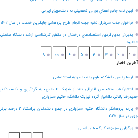
آيين نامه جامع اعطاي بورس تحصيلي به دانشجويان ايراني
فراخوان جذب سربازان نخبه جهت انجام طرح پژوهشي جايگزين خدمت در سال ۱۴۰۲
پذيرش بدون آزمون استعدادهاي درخشان در مقطع کارشناسي ارشد دانشگاه صنعتي
شاهرود
۱
۹
>>
۶
۵
۴
۳
۲
آخرین اخبار
ارتقا رئیس دانشکده علوم پایه به مرتبه استادتمامی
انتشارکتاب «تشخیص افتراقی تنه: از فیزیک تا بالین» به گردآوری و تألیف دکتر
حمیدرضا باغانی دانشیار گروه فیزیک دانشگاه حکیم سبزواری
یازده پژوهشگر دانشگاه حکیم سبزواری در جمع دانشمندان پراستناد ۲ درصد برتر
جهان در سال ۲۰۲۵
برگزاری مجموعه کارگاه های ایمنی