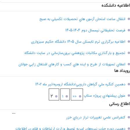
اطلاعیه دانشکده
انتقال ساعت امتحان آزمون هاي تحصيلات تکميلي به صبح
فرصت تحقيقاتي نیمسال دوم ۱۴۰۴-۱۴۰۵
اطلاعیه برگزاری ترم تابستان سال ۱۴۰۵ دانشگاه حکیم سبزواری
تجميع و بارگذاري مکاتبات پژوهشي برون‌سازماني در سايت دانشگاه
اعطاي تسهيلات از طرح و ايده هاي کسب و کارهاي اشتغال زايي جوانان
رویداد ها
دهمين کنگره ملي گياهان دارويي/دانشگاه اروميه/تير ماه ۱۴۰۲
عنوان پيشنهادي پروژه ستاپ
۲
۱
<<
اطلاع رسانی
...
کنفرانس علمي تغييرات تراز درياي خزر
دهمين دوره جذب نيروهاي امريه توسط وزارت ارتباطات و فناوري اطلاعات