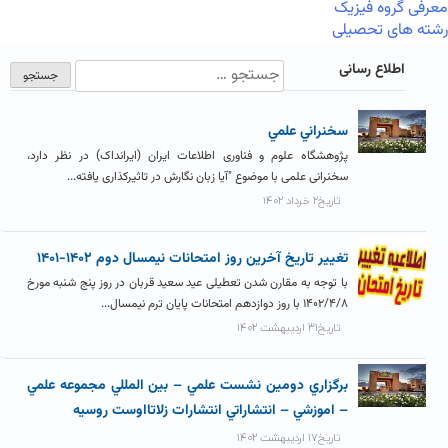
معرفی گروه فیزیک
رشته های تحصیلی
اطلاع رسانی
سخنراني علمي
پژوهشگاه علوم و فناوری اطلاعات ایران (ایرانداک) در نظر دارد،
سخنرانی علمی با موضوع "آیا زبان نگارش در تاثیرکذاری یافته...
تاریخ۲ خرداد ۱۴۰۲
تغيير تاريخ آخرين روز امتحانات نيمسال دوم ۱۴۰۲-۱۴۰۱
با توجه به مقارن شدن تعطیلی عید سعید قربان در روز پنج شنبه مورخ
۱۴۰۲/۴/۸ با روز دوازدهم امتحانات پایان ترم نیمسال...
تاریخ۳۱ اردیبهشت ۱۴۰۲
برگزاري دومين نشست علمي – بين المللي مجموعه علمي
– اموزشي – انتشاراتي انتشارات زلاتااوست روسيه
تاریخ۱۷ اردیبهشت ۱۴۰۲