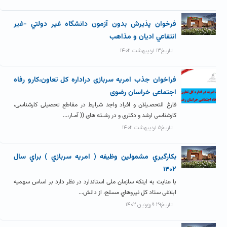
فرخوان پذيرش بدون آزمون دانشگاه غير دولتي -غير
انتفاعي اديان و مذاهب
تاریخ۱۳ اردیبهشت ۱۴۰۲
فراخوان جذب امریه سربازی دراداره کل تعاون،کارو رفاه
اجتماعی خراسان رضوی
فارغ التحصـیلان و افراد واجد شرایط در مقاطع تحصیلی کارشناسی،
کارشناسی ارشد و دکتری و در رشـته های (( آمـار،...
تاریخ۵ اردیبهشت ۱۴۰۲
بکارگيري مشمولين وظيفه ( امريه سربازي ) براي سال
۱۴۰۲
با عنایت به اینکه سازمان ملی استاندارد در نظر دارد بر اساس سهمیه
ابلاغی ستاد کل نیروهاي مسلح، از دانش...
تاریخ۲۹ فروردین ۱۴۰۲