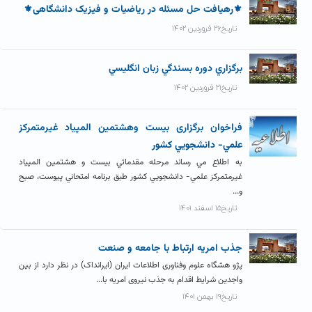
⚜رهیافت حل مسئله در ریاضیات و فیزیک دانشگاهی⚜
تاریخ۲۶ فروردین ۱۴۰۲
برگزاري دوره بسندگي زبان انگليسي
تاریخ۲۱ فروردین ۱۴۰۲
فراخوان برگزاری بيست وهشتمين المپياد غيرمتمركز
علمي- دانشجويي كشور
به اطلاع مي رساند مرحله مقدماتي بيست و هشتمين المپياد
غيرمتمركز علمي- دانشجويي كشور طبق برنامه امتحاني پيوست، صبح
و...
تاریخ۱۵ اسفند ۱۴۰۱
جذب امریه ارتباط با جامعه و صنعت
پژو هشگاه علوم وفناوری اطلاعات ایران (ایرانداک) در نظر دارد از بین
واجدین شرایط اقدام به جذب نیروی امریه با...
تاریخ۱۹ بهمن ۱۴۰۱