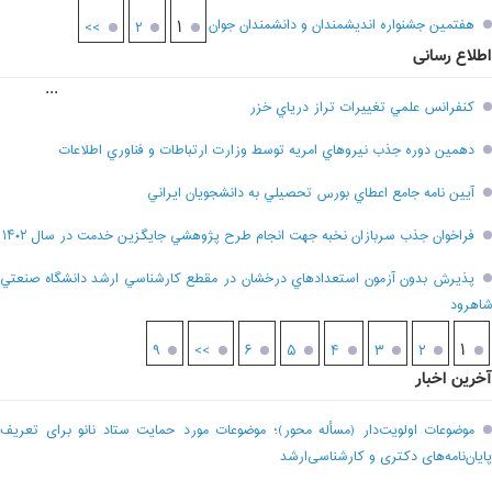
هفتمين جشنواره انديشمندان و دانشمندان جوان
۱
>>
۲
اطلاع رسانی
...
کنفرانس علمي تغييرات تراز درياي خزر
دهمين دوره جذب نيروهاي امريه توسط وزارت ارتباطات و فناوري اطلاعات
آيين نامه جامع اعطاي بورس تحصيلي به دانشجويان ايراني
فراخوان جذب سربازان نخبه جهت انجام طرح پژوهشي جايگزين خدمت در سال ۱۴۰۲
پذيرش بدون آزمون استعدادهاي درخشان در مقطع کارشناسي ارشد دانشگاه صنعتي
شاهرود
۱
۹
>>
۶
۵
۴
۳
۲
آخرین اخبار
موضوعات اولویت‌دار (مسأله محور)؛ موضوعات مورد حمایت ستاد نانو برای تعریف
پایان‌نامه‌های دکتری و کارشناسی‌ارشد