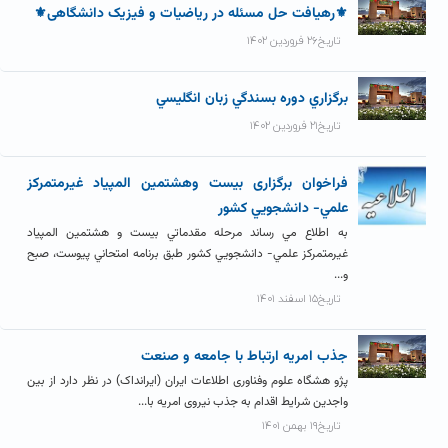
⚜رهیافت حل مسئله در ریاضیات و فیزیک دانشگاهی⚜
تاریخ۲۶ فروردین ۱۴۰۲
برگزاري دوره بسندگي زبان انگليسي
تاریخ۲۱ فروردین ۱۴۰۲
فراخوان برگزاری بيست وهشتمين المپياد غيرمتمركز
علمي- دانشجويي كشور
به اطلاع مي رساند مرحله مقدماتي بيست و هشتمين المپياد
غيرمتمركز علمي- دانشجويي كشور طبق برنامه امتحاني پيوست، صبح
و...
تاریخ۱۵ اسفند ۱۴۰۱
جذب امریه ارتباط با جامعه و صنعت
پژو هشگاه علوم وفناوری اطلاعات ایران (ایرانداک) در نظر دارد از بین
واجدین شرایط اقدام به جذب نیروی امریه با...
تاریخ۱۹ بهمن ۱۴۰۱