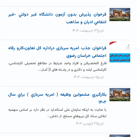
فرخوان پذيرش بدون آزمون دانشگاه غير دولتي -غير
انتفاعي اديان و مذاهب
تاریخ۱۳ اردیبهشت ۱۴۰۲
فراخوان جذب امریه سربازی دراداره کل تعاون،کارو رفاه
اجتماعی خراسان رضوی
فارغ التحصـیلان و افراد واجد شرایط در مقاطع تحصیلی کارشناسی،
کارشناسی ارشد و دکتری و در رشـته های (( آمـار،...
تاریخ۵ اردیبهشت ۱۴۰۲
بکارگيري مشمولين وظيفه ( امريه سربازي ) براي سال
۱۴۰۲
با عنایت به اینکه سازمان ملی استاندارد در نظر دارد بر اساس سهمیه
ابلاغی ستاد کل نیروهاي مسلح، از دانش...
تاریخ۲۹ فروردین ۱۴۰۲