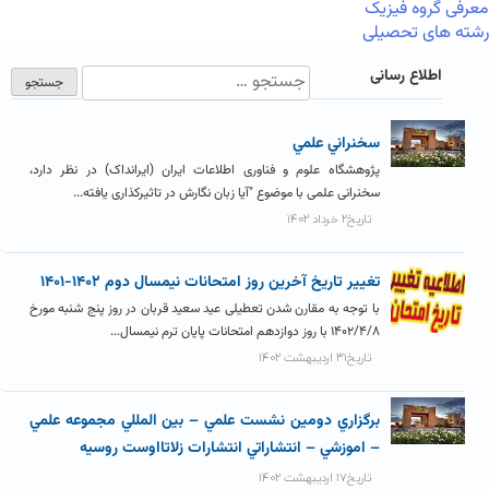
معرفی گروه فیزیک
رشته های تحصیلی
اطلاع رسانی
سخنراني علمي
پژوهشگاه علوم و فناوری اطلاعات ایران (ایرانداک) در نظر دارد،
سخنرانی علمی با موضوع "آیا زبان نگارش در تاثیرکذاری یافته...
تاریخ۲ خرداد ۱۴۰۲
تغيير تاريخ آخرين روز امتحانات نيمسال دوم ۱۴۰۲-۱۴۰۱
با توجه به مقارن شدن تعطیلی عید سعید قربان در روز پنج شنبه مورخ
۱۴۰۲/۴/۸ با روز دوازدهم امتحانات پایان ترم نیمسال...
تاریخ۳۱ اردیبهشت ۱۴۰۲
برگزاري دومين نشست علمي – بين المللي مجموعه علمي
– اموزشي – انتشاراتي انتشارات زلاتااوست روسيه
تاریخ۱۷ اردیبهشت ۱۴۰۲