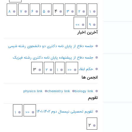
۴
۸
۷
۶
۵
۳
۲
۱
>>
۹
آخرین اخبار
جلسه دفاع از پایان نامه دکتری دو دانشجوی رشته شیمی
جلسه دفاع از پیشنهاده پایان نامه دکتری رشته فیزیک
حکم ابقاء
۳
۲
۱
<<
انجمن ها
physics link
chemistry link
biology link
تقویم
تقویم تحصیلی نیمسال دوم ۱۴۰۲-۱۴۰۱
۱
<<
۲