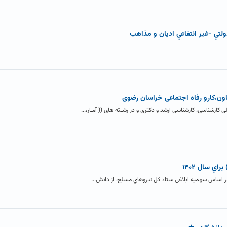
لتي -غير انتفاعي اديان و مذاهب
اون،کارو رفاه اجتماعی خراسان رضوی
 کارشناسی، کارشناسی ارشد و دکتری و در رشـته های (( آمـار،...
اي سال ۱۴۰۲
د بر اساس سهمیه ابلاغی ستاد کل نیروهاي مسلح، از دانش...