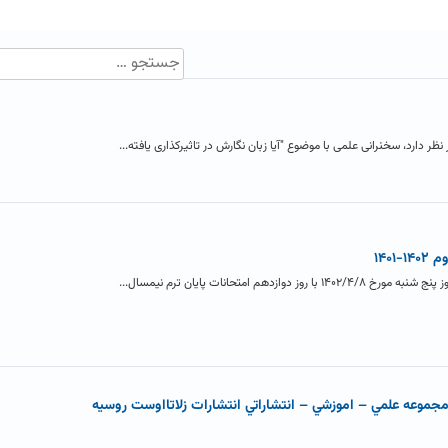
نظر دارد، سخنرانی علمی با موضوع "آیا زبان نگارش در تاثیرکذاری یافته...
۱۴۰
 امتحانات پایان ترم نیمسال...
جموعه علمي – اموزشي – انتشاراتي انتشارات زلاتااوست روسيه