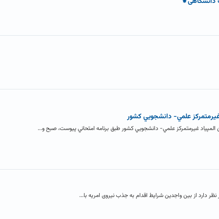
ک دانشگاهی⚜
غيرمتمركز علمي- دانشجويي كشور
المپياد غيرمتمركز علمي- دانشجويي كشور طبق برنامه امتحاني پيوست، صبح و...
 نظر دارد از بین واجدین شرایط اقدام به جذب نیروی امریه با...