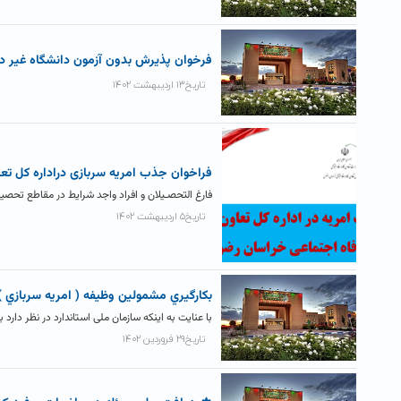
فرخوان پذيرش بدون آزمون دانشگاه غير دو
تاریخ۱۳ اردیبهشت ۱۴۰۲
فراخوان جذب امریه سربازی دراداره کل تع
فارغ التحصـیلان و افراد واجد شرایط در مقاطع تحصیلی
تاریخ۵ اردیبهشت ۱۴۰۲
بکارگيري مشمولين وظيفه ( امريه سربازي ) بر
با عنایت به اینکه سازمان ملی استاندارد در نظر دار
تاریخ۲۹ فروردین ۱۴۰۲