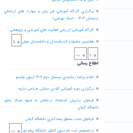
برگزاري کارگاه آموزشي فن بيان و مهارت هاي ارتباطي
(زمستان ۱۴۰۳ – استاد بهرامي)
کارگاه آموزشی”ارزيابي فعاليت هاي آموزشي و پژوهشي “
هفتمين جشنواره انديشمندان و دانشمندان جوان
۱
>>
۲
اطلاع رسانی
اعلام برنامه زمانبندي نيمسال دوم ۱۴۰۲ آزمون توليمو
برگزاری دوره آموزشی آنلاین «مبانی طراحی دارو»
فرخوان پذيرش استعداد درخشان به شيوه استاد محور
دانشگاه گيلان
فراخوان جذب محقق پسادکتري دانشگاه گيلان
درخصوص ثبت نام بدون کنکور دانشگاه پیام نور
<<