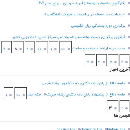
بکارگيري مشمولين وظيفه ( امريه سربازي ) براي سال ۱۴۰۲
⚜رهیافت حل مسئله در ریاضیات و فیزیک دانشگاهی⚜
برگزاري دوره بسندگي زبان انگليسي
فراخوان برگزاری بيست وهشتمين المپياد غيرمتمركز علمي- دانشجويي كشور
جذب امریه ارتباط با جامعه و صنعت
۸
۷
۹
>>
۱
<<
۳
۴
۵
۶
آخرین اخبار
جلسه دفاع از پایان نامه دکتری دو دانشجوی رشته شیمی
جلسه دفاع از پیشنهاده پایان نامه دکتری رشته فیزیک
حکم ابقاء
۱
<<
۳
۲
انجمن ها
physics link
chemistry link
biology link