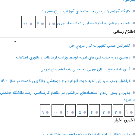
کارگاه آموزشی”ارزيابي فعاليت هاي آموزشي و پژوهشي “
هفتمين جشنواره انديشمندان و دانشمندان جوان
۱
>>
۲
اطلاع رسانی
...
کنفرانس علمي تغييرات تراز درياي خزر
دهمين دوره جذب نيروهاي امريه توسط وزارت ارتباطات و فناوري اطلاعات
آيين نامه جامع اعطاي بورس تحصيلي به دانشجويان ايراني
فراخوان جذب سربازان نخبه جهت انجام طرح پژوهشي جايگزين خدمت در سال ۱۴۰۲
پذيرش بدون آزمون استعدادهاي درخشان در مقطع کارشناسي ارشد دانشگاه صنعتي
شاهرود
۱
۹
>>
۶
۵
۴
۳
۲
آخرین اخبار
جلسه دفاع از پایان نامه دکتری دو دانشجوی رشته شیمی