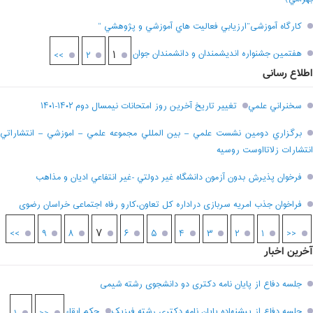
کارگاه آموزشی”ارزيابي فعاليت هاي آموزشي و پژوهشي “
هفتمين جشنواره انديشمندان و دانشمندان جوان
۱
>>
۲
اطلاع رسانی
سخنراني علمي
تغيير تاريخ آخرين روز امتحانات نيمسال دوم ۱۴۰۲-۱۴۰۱
برگزاري دومين نشست علمي – بين المللي مجموعه علمي – اموزشي – انتشاراتي
انتشارات زلاتااوست روسيه
فرخوان پذيرش بدون آزمون دانشگاه غير دولتي -غير انتفاعي اديان و مذاهب
فراخوان جذب امریه سربازی دراداره کل تعاون،کارو رفاه اجتماعی خراسان رضوی
۷
>>
۹
۸
۶
۵
۴
۳
۲
۱
<<
آخرین اخبار
جلسه دفاع از پایان نامه دکتری دو دانشجوی رشته شیمی
جلسه دفاع از پیشنهاده پایان نامه دکتری رشته فیزیک
حکم ابقاء