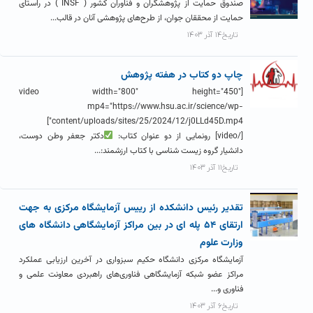
صندوق حمایت از پژوهشگران و فناوران کشور ( INSF ) در راستای
حمایت از محققان جوان، از طرح‌های پژوهشی آنان در قالب...
تاریخ۱۴ آذر ۱۴۰۳
چاپ دو کتاب در هفته پژوهش
[video width="800" height="450"
mp4="https://www.hsu.ac.ir/science/wp-
content/uploads/sites/25/2024/12/j0LLd45D.mp4"]
[/video] رونمایی از دو عنوان کتاب:
دکتر جعفر وطن دوست،
دانشیار گروه زیست شناسی با کتاب ارزشمند:...
تاریخ۱۱ آذر ۱۴۰۳
تقدیر رئیس دانشکده از رییس آزمایشگاه مرکزی به جهت
ارتقای ۵۴ پله ای در بین مراکز آزمایشگاهی دانشگاه های
وزارت علوم
آزمایشگاه مرکزی دانشگاه حکیم سبزواری در آخرین ارزیابی عملکرد
مراکز عضو شبکه آزمایشگاهی فناوری‌های راهبردی معاونت علمی و
فناوری و...
تاریخ۶ آذر ۱۴۰۳