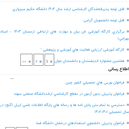
قابل توجه پذیرفته‌شدگان کارشناسی ارشد سال ۱۴۰۴ دانشگاه حکیم سبزواری
قابل توجه دانشجویان گرامی
برگزاري کارگاه آموزشي فن بيان و مهارت هاي ارتباطي (زمستان ۱۴۰۳ – استاد
بهرامي)
کارگاه آموزشی”ارزيابي فعاليت هاي آموزشي و پژوهشي “
هفتمين جشنواره انديشمندان و دانشمندان جوان
۱
>>
۲
اطلاع رسانی
...
فراخوان بورس هاي تحصيلي کشور چين
فراخوان پذيرش بدون آزمون در مقطع کارشناسي ارشددانشگاه صنعتی سهند
دسترسي به تمام متن پايان نامه ها و رساله هاي پايگاه اطلاعات علمي ايران (گنج) در
سال تحصيلي ۱۴۰۱-۱۴۰۲
فراخوان پذيرش دانشجوي استعدادهاي درخشان دانشگاه فسا