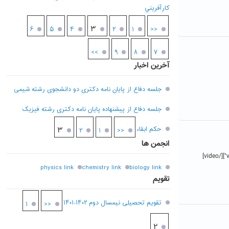
کارآفريني
۳
۶
۵
۴
۲
۱
<<
>>
۹
۸
۷
آخرین اخبار
جلسه دفاع از پایان نامه دکتری دو دانشجوی رشته شیمی
جلسه دفاع از پیشنهاده پایان نامه دکتری رشته فیزیک
حکم ابقاء
۳
۲
۱
<<
انجمن ها
[video width="800" height="450" mp4="https://www.hsu.ac.ir/science/wp-content/uploads/sites/25/2024/12/j0LLd45D.mp4"][/video]
physics link
chemistry link
biology link
تقویم
تقویم تحصیلی نیمسال دوم ۱۴۰۲-۱۴۰۱
۱
<<
۲