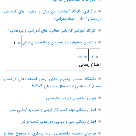
برگزاري کارگاه آموزشي فن بيان و مهارت هاي ارتباطي
(زمستان ۱۴۰۳ – استاد بهرامي)
کارگاه آموزشی”ارزيابي فعاليت هاي آموزشي و پژوهشي “
هفتمين جشنواره انديشمندان و دانشمندان جوان
۱
>>
۲
اطلاع رسانی
دانشگاه سمنان- پذيرش بدون آزمون استعدادهاي درخشان
مقطع کارشناسي ارشد سال تحصيلي ۰۴-۱۴۰۳
بورس تحصيلي دولت مجارستان
اطلاع رساني بوت کمپ کارآفريني و سرمايه گذاري سبز
اطلاع رساني سي و دومين دورهمي کسب و کار
فراخوان مسابقه دانشجويي ;ايده پردازي با موضوع فضا و