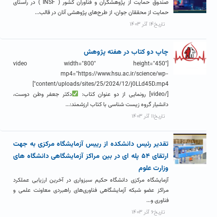
صندوق حمایت از پژوهشگران و فناوران کشور ( INSF ) در راستای
حمایت از محققان جوان، از طرح‌های پژوهشی آنان در قالب...
تاریخ۱۴ آذر ۱۴۰۳
چاپ دو کتاب در هفته پژوهش
[video width="800" height="450"
mp4="https://www.hsu.ac.ir/science/wp-
content/uploads/sites/25/2024/12/j0LLd45D.mp4"]
[/video] رونمایی از دو عنوان کتاب:
دکتر جعفر وطن دوست،
دانشیار گروه زیست شناسی با کتاب ارزشمند:...
تاریخ۱۱ آذر ۱۴۰۳
تقدیر رئیس دانشکده از رییس آزمایشگاه مرکزی به جهت
ارتقای ۵۴ پله ای در بین مراکز آزمایشگاهی دانشگاه های
وزارت علوم
آزمایشگاه مرکزی دانشگاه حکیم سبزواری در آخرین ارزیابی عملکرد
مراکز عضو شبکه آزمایشگاهی فناوری‌های راهبردی معاونت علمی و
فناوری و...
تاریخ۶ آذر ۱۴۰۳