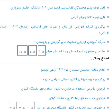
قابل توجه پذیرفته‌شدگان کارشناسی ارشد سال ۱۴۰۴ دانشگاه حکیم سبزواری
قابل توجه دانشجویان گرامی
برگزاري کارگاه آموزشي فن بيان و مهارت هاي ارتباطي (زمستان ۱۴۰۳ – استاد
بهرامي)
کارگاه آموزشی”ارزيابي فعاليت هاي آموزشي و پژوهشي “
هفتمين جشنواره انديشمندان و دانشمندان جوان
۱
>>
۲
اطلاع رسانی
اعلام برنامه زمانبندي نيمسال دوم ۱۴۰۲ آزمون توليمو
برگزاری دوره آموزشی آنلاین «مبانی طراحی دارو»
فرخوان پذيرش استعداد درخشان به شيوه استاد محور دانشگاه گيلان
فراخوان جذب محقق پسادکتري دانشگاه گيلان
درخصوص ثبت نام بدون کنکور دانشگاه پیام نور
۳
۲
۱
<<