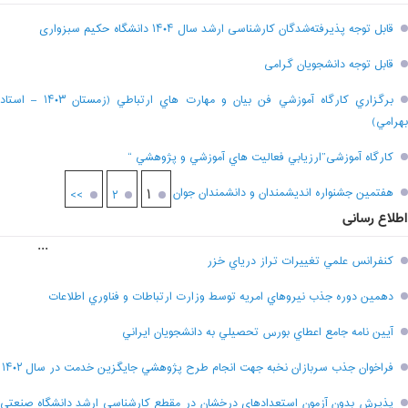
قابل توجه پذیرفته‌شدگان کارشناسی ارشد سال ۱۴۰۴ دانشگاه حکیم سبزواری
قابل توجه دانشجویان گرامی
برگزاري کارگاه آموزشي فن بيان و مهارت هاي ارتباطي (زمستان ۱۴۰۳ – استاد
بهرامي)
کارگاه آموزشی”ارزيابي فعاليت هاي آموزشي و پژوهشي “
هفتمين جشنواره انديشمندان و دانشمندان جوان
۱
>>
۲
اطلاع رسانی
...
کنفرانس علمي تغييرات تراز درياي خزر
دهمين دوره جذب نيروهاي امريه توسط وزارت ارتباطات و فناوري اطلاعات
آيين نامه جامع اعطاي بورس تحصيلي به دانشجويان ايراني
فراخوان جذب سربازان نخبه جهت انجام طرح پژوهشي جايگزين خدمت در سال ۱۴۰۲
پذيرش بدون آزمون استعدادهاي درخشان در مقطع کارشناسي ارشد دانشگاه صنعتي