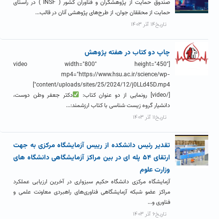
صندوق حمایت از پژوهشگران و فناوران کشور ( INSF ) در راستای
حمایت از محققان جوان، از طرح‌های پژوهشی آنان در قالب...
تاریخ۱۴ آذر ۱۴۰۳
چاپ دو کتاب در هفته پژوهش
[video width="800" height="450"
mp4="https://www.hsu.ac.ir/science/wp-
content/uploads/sites/25/2024/12/j0LLd45D.mp4"]
[/video] رونمایی از دو عنوان کتاب:
دکتر جعفر وطن دوست،
دانشیار گروه زیست شناسی با کتاب ارزشمند:...
تاریخ۱۱ آذر ۱۴۰۳
تقدیر رئیس دانشکده از رییس آزمایشگاه مرکزی به جهت
ارتقای ۵۴ پله ای در بین مراکز آزمایشگاهی دانشگاه های
وزارت علوم
آزمایشگاه مرکزی دانشگاه حکیم سبزواری در آخرین ارزیابی عملکرد
مراکز عضو شبکه آزمایشگاهی فناوری‌های راهبردی معاونت علمی و
فناوری و...
تاریخ۶ آذر ۱۴۰۳