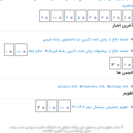
شاهرود
۱
۹
>>
۶
۵
۴
۳
۲
آخرین اخبار
جلسه دفاع از پایان نامه دکتری دو دانشجوی رشته شیمی
جلسه دفاع از پیشنهاده پایان نامه دکتری رشته فیزیک
حکم ابقاء
۱
<<
۳
۲
انجمن ها
physics link
chemistry link
biology link
تقویم
تقویم تحصیلی نیمسال دوم ۱۴۰۲-۱۴۰۱
۲
۱
<<
© تمام حقوق مادی و معنوی این وبگاه متعلق به دانشگاه حکیم سبزواری است.پیاده
سازی توسط مدیریت فناوری اطلاعات