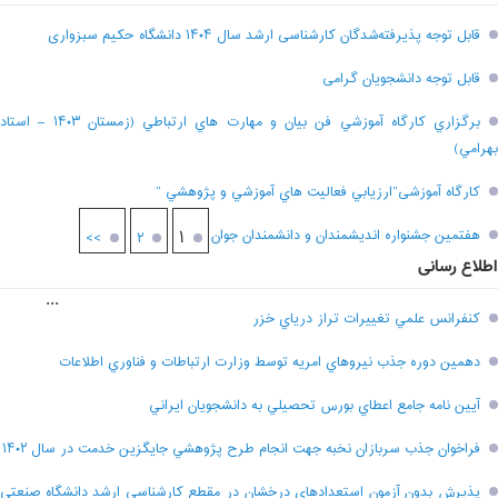
قابل توجه پذیرفته‌شدگان کارشناسی ارشد سال ۱۴۰۴ دانشگاه حکیم سبزواری
قابل توجه دانشجویان گرامی
برگزاري کارگاه آموزشي فن بيان و مهارت هاي ارتباطي (زمستان ۱۴۰۳ – استاد
بهرامي)
کارگاه آموزشی”ارزيابي فعاليت هاي آموزشي و پژوهشي “
هفتمين جشنواره انديشمندان و دانشمندان جوان
۱
>>
۲
اطلاع رسانی
...
کنفرانس علمي تغييرات تراز درياي خزر
دهمين دوره جذب نيروهاي امريه توسط وزارت ارتباطات و فناوري اطلاعات
آيين نامه جامع اعطاي بورس تحصيلي به دانشجويان ايراني
فراخوان جذب سربازان نخبه جهت انجام طرح پژوهشي جايگزين خدمت در سال ۱۴۰۲
پذيرش بدون آزمون استعدادهاي درخشان در مقطع کارشناسي ارشد دانشگاه صنعتي