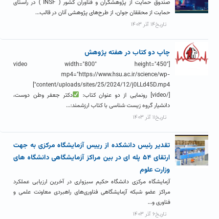
صندوق حمایت از پژوهشگران و فناوران کشور ( INSF ) در راستای
حمایت از محققان جوان، از طرح‌های پژوهشی آنان در قالب...
تاریخ۱۴ آذر ۱۴۰۳
چاپ دو کتاب در هفته پژوهش
[video width="800" height="450"
mp4="https://www.hsu.ac.ir/science/wp-
content/uploads/sites/25/2024/12/j0LLd45D.mp4"]
[/video] رونمایی از دو عنوان کتاب:
دکتر جعفر وطن دوست،
دانشیار گروه زیست شناسی با کتاب ارزشمند:...
تاریخ۱۱ آذر ۱۴۰۳
تقدیر رئیس دانشکده از رییس آزمایشگاه مرکزی به جهت
ارتقای ۵۴ پله ای در بین مراکز آزمایشگاهی دانشگاه های
وزارت علوم
آزمایشگاه مرکزی دانشگاه حکیم سبزواری در آخرین ارزیابی عملکرد
مراکز عضو شبکه آزمایشگاهی فناوری‌های راهبردی معاونت علمی و
فناوری و...
تاریخ۶ آذر ۱۴۰۳