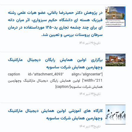
در پژوهش دکتر حمیدرضا باغانی، عضو هیات علمی رشته
فیزیک هسته ای دانشگاه حکیم سبزواری، اثر میان دانه
ای برای چند چشمه تجاری ید-۱۲۵ مورداستفاده در درمان
سرطان پروستات بررسی و تعیین شد.
تاریخ۲۶ تیر ۱۴۰۱
برگزاری اولین همایش رایگان دیجیتال مارکتینگ
وچهارمین همایش شرکت ساسویه
[caption id="attachment_4093" align="aligncenter"
width="211"] اولین همایش رایگان دیجیتال مارکتینگ وچهارمین
همایش شرکت ساسویه[/caption]
تاریخ۲۲ تیر ۱۴۰۱
کارگاه های آموزشی اولین همایش دیجیتال مارکتینگ
وچهارمین همایش شرکت ساسویه
تاریخ۲۲ تیر ۱۴۰۱