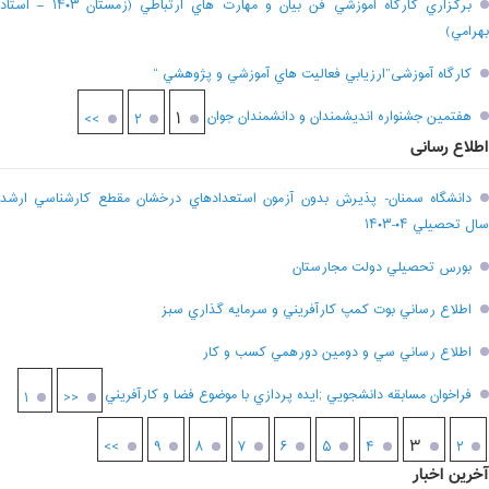
برگزاري کارگاه آموزشي فن بيان و مهارت هاي ارتباطي (زمستان ۱۴۰۳ – استاد
بهرامي)
کارگاه آموزشی”ارزيابي فعاليت هاي آموزشي و پژوهشي “
هفتمين جشنواره انديشمندان و دانشمندان جوان
۱
>>
۲
اطلاع رسانی
دانشگاه سمنان- پذيرش بدون آزمون استعدادهاي درخشان مقطع کارشناسي ارشد
سال تحصيلي ۰۴-۱۴۰۳
بورس تحصيلي دولت مجارستان
اطلاع رساني بوت کمپ کارآفريني و سرمايه گذاري سبز
اطلاع رساني سي و دومين دورهمي کسب و کار
فراخوان مسابقه دانشجويي ;ايده پردازي با موضوع فضا و کارآفريني
۱
<<
۳
>>
۹
۸
۷
۶
۵
۴
۲
آخرین اخبار